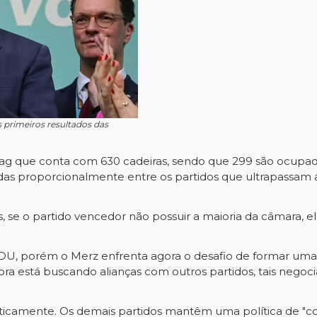
s primeiros resultados das
stag que conta com 630 cadeiras, sendo que 299 são ocupad
uídas proporcionalmente entre os partidos que ultrapassam 
se o partido vencedor não possuir a maioria da câmara, ele
CDU, porém o Merz enfrenta agora o desafio de formar uma 
gora está buscando alianças com outros partidos, tais ne
iticamente. Os demais partidos mantêm uma política de "cor