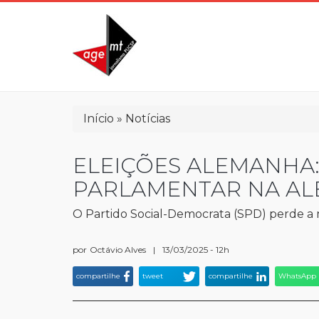
Pular
para
o
conteúdo
principal
Trilha
Início
Notícias
de
navegação
ELEIÇÕES ALEMANHA:
PARLAMENTAR NA A
O Partido Social-Democrata (SPD) perde a 
por
Octávio Alves
|
13/03/2025 - 12h
compartilhe
tweet
compartilhe
WhatsApp