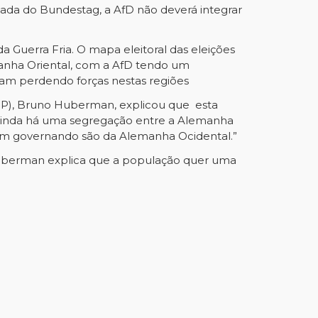
cada do Bundestag, a AfD não deverá integrar
 da Guerra Fria. O mapa eleitoral das eleições
manha Oriental, com a AfD tendo um
bam perdendo forças nestas regiões
C-SP), Bruno Huberman, explicou que esta
 “Ainda há uma segregação entre a Alemanha
nuam governando são da Alemanha Ocidental.”
Huberman explica que a população quer uma