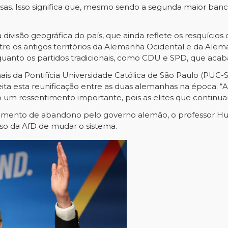
rsas. Isso significa que, mesmo sendo a segunda maior ban
 divisão geográfica do país, que ainda reflete os resquícios
e os antigos territórios da Alemanha Ocidental e da Ale
uanto os partidos tradicionais, como CDU e SPD, que aca
nais da Pontifícia Universidade Católica de São Paulo (PU
feita esta reunificação entre as duas alemanhas na época:
do um ressentimento importante, pois as elites que conti
entimento de abandono pelo governo alemão, o professor 
rso da AfD de mudar o sistema.