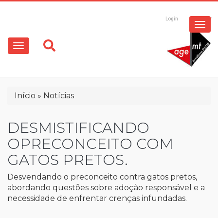
ESPECIAIS
Pular
para
Login
Registrar
o
MULTIMÍDIA
Main
conteúdo
principal
navigation
OPINIÃO
Trilha
Início
Notícias
de
navegação
DESMISTIFICANDO
OPRECONCEITO COM
GATOS PRETOS.
Desvendando o preconceito contra gatos pretos,
abordando questões sobre adoção responsável e a
necessidade de enfrentar crenças infundadas.