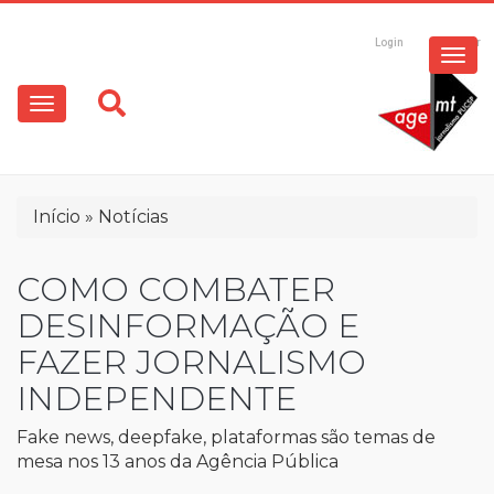
ESPECIAIS
Pular
para
Login
Registrar
o
MULTIMÍDIA
Main
conteúdo
principal
navigation
OPINIÃO
Trilha
Início
Notícias
de
navegação
COMO COMBATER
DESINFORMAÇÃO E
FAZER JORNALISMO
INDEPENDENTE
Fake news, deepfake, plataformas são temas de
mesa nos 13 anos da Agência Pública