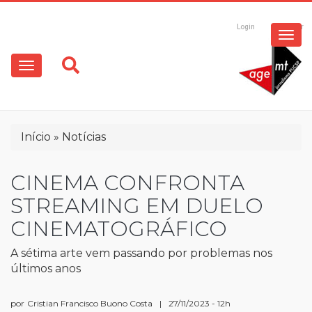
ESPECIAIS
Pular
para
Login
Registrar
o
MULTIMÍDIA
Main
conteúdo
principal
navigation
OPINIÃO
Trilha
Início
Notícias
de
navegação
CINEMA CONFRONTA
STREAMING EM DUELO
CINEMATOGRÁFICO
A sétima arte vem passando por problemas nos
últimos anos
por
Cristian Francisco Buono Costa
|
27/11/2023 - 12h