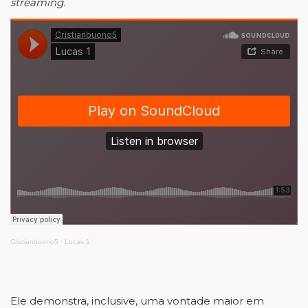
streaming
.
Cristianbuono5
·
Lucas 1
Ele demonstra, inclusive, uma vontade maior em