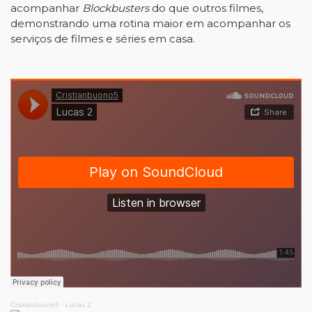
acompanhar
Blockbusters
do que outros filmes,
demonstrando uma rotina maior em acompanhar os
serviços de filmes e séries em casa.
Cristianbuono5
·
Lucas 2