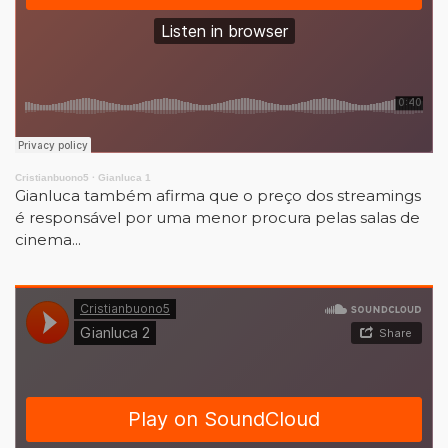
Cristianbuono5
·
Gianluca 1
Gianluca também afirma que o preço dos streamings
é responsável por uma menor procura pelas salas de
cinema...