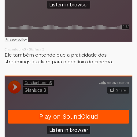
Cristianbuono5
·
Gianluca 2
Ele também entende que a praticidade dos
streamings auxiliam para o declínio do cinema...