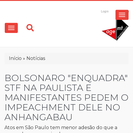
ESPECIAIS
Pular
para
Login
Registrar
o
MULTIMÍDIA
Main
conteúdo
principal
navigation
OPINIÃO
Trilha
Início
Notícias
de
navegação
BOLSONARO "ENQUADRA"
STF NA PAULISTA E
MANIFESTANTES PEDEM O
IMPEACHMENT DELE NO
ANHANGABAU
Atos em São Paulo tem menor adesão do que a