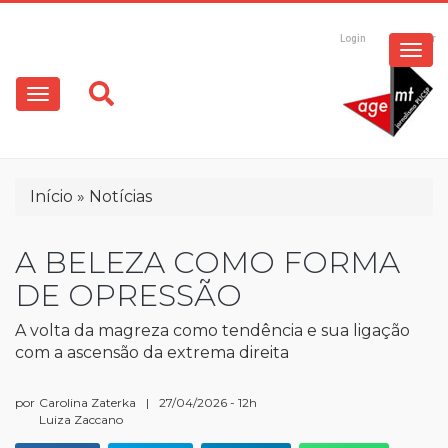
ESPECIAIS
Pular
para
Login
Registrar
o
MULTIMÍDIA
Main
conteúdo
principal
navigation
OPINIÃO
Trilha
Início
Notícias
de
navegação
A BELEZA COMO FORMA
DE OPRESSÃO
A volta da magreza como tendência e sua ligação
com a ascensão da extrema direita
por
Carolina Zaterka
|
27/04/2026 - 12h
Luiza Zaccano