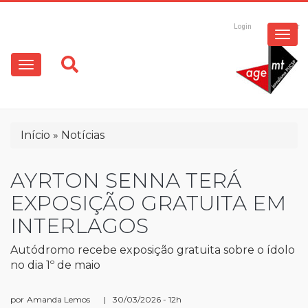
ESPECIAIS
Pular
para
Login
Registrar
o
MULTIMÍDIA
Main
conteúdo
principal
navigation
OPINIÃO
Trilha
Início
Notícias
de
navegação
AYRTON SENNA TERÁ
EXPOSIÇÃO GRATUITA EM
INTERLAGOS
Autódromo recebe exposição gratuita sobre o ídolo
no dia 1º de maio
por
Amanda Lemos
|
30/03/2026 - 12h