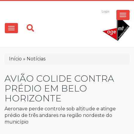
ESPECIAIS
Pular
para
Login
Registrar
o
MULTIMÍDIA
Main
conteúdo
principal
navigation
OPINIÃO
Trilha
Início
Notícias
de
navegação
AVIÃO COLIDE CONTRA
PRÉDIO EM BELO
HORIZONTE
Aeronave perde controle sob altitude e atinge
prédio de três andares na região nordeste do
município