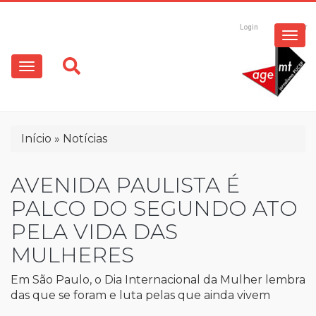
ESPECIAIS
Pular
para
Login
Registrar
o
MULTIMÍDIA
Main
conteúdo
principal
navigation
OPINIÃO
Trilha
Início
Notícias
de
navegação
AVENIDA PAULISTA É
PALCO DO SEGUNDO ATO
PELA VIDA DAS
MULHERES
Em São Paulo, o Dia Internacional da Mulher lembra
das que se foram e luta pelas que ainda vivem