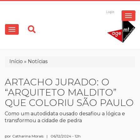
ESPECIAIS
Pular
para
Login
Registrar
o
MULTIMÍDIA
Main
conteúdo
principal
navigation
OPINIÃO
Trilha
Início
Notícias
de
navegação
ARTACHO JURADO: O
“ARQUITETO MALDITO”
QUE COLORIU SÃO PAULO
Como um autodidata ousado desafiou a lógica e
transformou a cidade de pedra
por
Catharina Morais
|
06/12/2024 - 12h