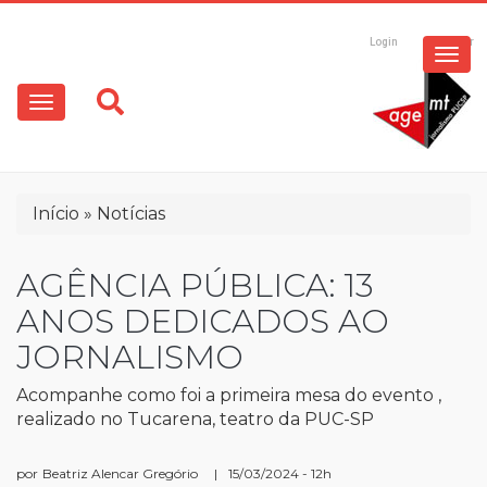
ESPECIAIS
Pular
para
Login
Registrar
o
MULTIMÍDIA
Main
conteúdo
principal
navigation
OPINIÃO
Trilha
Início
Notícias
de
navegação
AGÊNCIA PÚBLICA: 13
ANOS DEDICADOS AO
JORNALISMO
Acompanhe como foi a primeira mesa do evento ,
realizado no Tucarena, teatro da PUC-SP
por
Beatriz Alencar Gregório
|
15/03/2024 - 12h