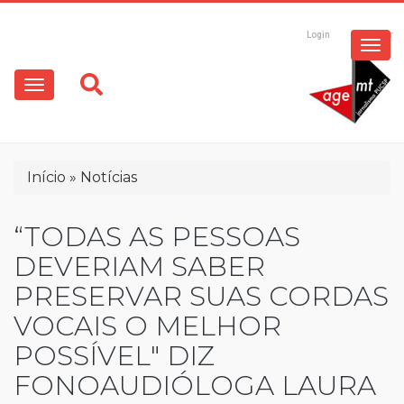
ESPECIAIS
Pular
para
Login
Registrar
o
MULTIMÍDIA
Main
conteúdo
principal
navigation
OPINIÃO
Trilha
Início
Notícias
de
navegação
“TODAS AS PESSOAS
DEVERIAM SABER
PRESERVAR SUAS CORDAS
VOCAIS O MELHOR
POSSÍVEL" DIZ
FONOAUDIÓLOGA LAURA