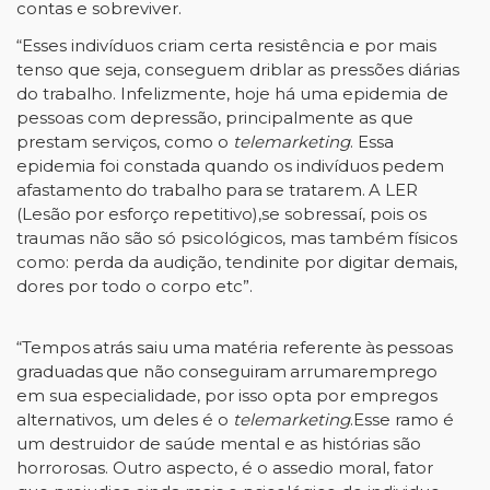
contas
e
sobreviver.
“Esses indivíduos criam certa resistência e por mais
tenso que seja, conseguem driblar as
pressões
diárias
do
trabalho.
Infelizmente,
hoje
há
uma
epidemia
de
pessoas
com
depressão,
principalmente as que
prestam serviços, como o
telemarketing
. Essa
epidemia foi constada quando
os
indivíduos
pedem
afastamento
do
trabalho
para
se
tratarem.
A
LER
(Lesão
por
esforço
repetitivo),
se sobressaí, pois os
traumas não são só psicológicos, mas também físicos
como: perda da audição,
tendinite
por
digitar
demais,
dores
por
todo
o
corpo
etc”.
“Tempos
atrás
saiu
uma
matéria
referente
às
pessoas
graduadas
que
não
conseguiram
arrumar
emprego
em sua especialidade, por isso opta por empregos
alternativos, um deles é o
telemarketing
.
Esse ramo é
um destruidor de saúde mental e as histórias são
horrorosas. Outro aspecto, é o assedio
moral, fator