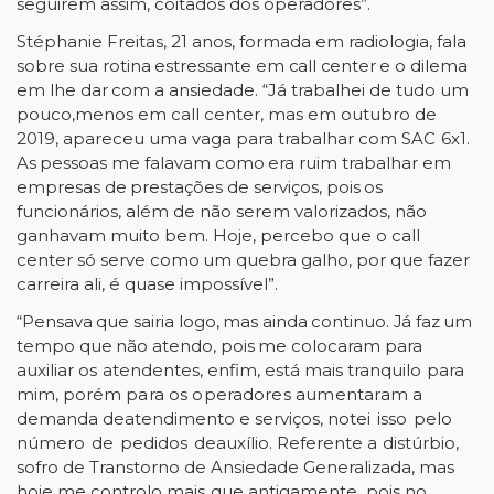
seguirem assim, coitados dos operadores”.
Stéphanie Freitas
,
21 anos
,
formada em radiologia, fala
sobre
sua
rotina
estressante
em call center
e
o
dilema
em
lhe
dar
com
a
ansiedade.
“Já
trabalhei
de
tudo
um
pouco,
menos em call center, mas em outubro d
e
2019,
apareceu uma vaga para trabalhar com SAC
6x1.
As
pessoas
me
falavam
como
era
ruim
trabalhar em
empresas
de
prestações
de
serviços,
pois
os
funcionários, além de não serem valorizados, não
ganhavam muito bem. Hoje, perceb
o
que
o call
center
só
serve
como
um
quebra
galho,
por
que
fazer
carreira
ali,
é
quase
impossível”.
“Pensava
que
sairia
logo,
mas
ainda
continuo
.
J
á
faz
um
tempo
que
não
atendo,
pois
me
colocaram
para
auxiliar
os
atendentes,
enfim,
está
mais
tranquilo
para
mim,
porém
para os operadores
aumentaram a
demanda
de
atendimento
e serviços
,
notei
isso
pelo
número
de
pedidos
de
auxílio.
Referente
a
distúrbio,
sofro
de
Transtorno de
A
nsiedade
Generalizada
,
mas
hoje
me
controlo
mais
que
antigamente,
pois
no