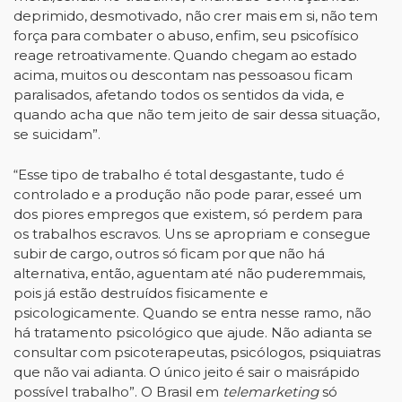
deprimido,
desmotivado,
não
crer
mais
em
si,
não
tem
força
para
combater
o
abuso,
enfim,
seu
psicofísico
reage
retroativamente.
Quando
chegam
ao
estado
acima,
muitos
ou
descontam
nas
pessoas
ou ficam
paralisados, afetando todos os sentidos da vida, e
quando acha que não tem jeito de sair
dessa
situação,
se
suicidam”.
“Esse
tipo
de
trabalho
é
total
desgastante,
tudo
é
controlado
e
a
produção
não
pode
parar,
esse
é um
dos piores empregos que existem, só perdem para
os trabalhos escravos.
Uns se apropriam e
consegue
subir
de
cargo,
outros
só
ficam
por
que
não
há
alternativa,
então,
aguentam
até
não
puderem
mais,
pois já
estão
destruídos
fisicamente
e
psicologicamente
.
Quando se entra nesse ramo, não
há tratamento psicológico que ajude. Não adianta se
consultar
com
psicoterapeutas,
psicólogos,
psiquiatras
que
não
vai
adianta.
O
único
jeito
é
sair
o
mais
rápido
possível trabalho”. O Brasil em
telemarketing
só