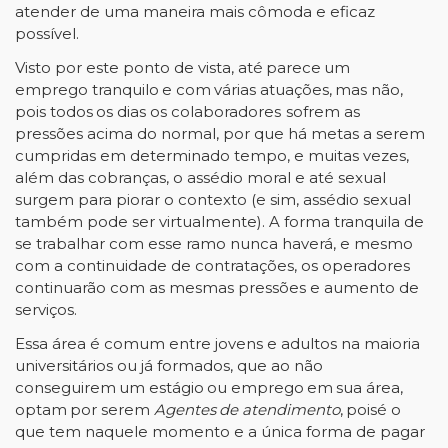
atender
de
uma
maneira
mais
cômoda
e
eficaz
possível.
Visto por este ponto de vista,
até
parece
um
emprego
tranquilo
e
com
várias
atuações,
mas
não,
pois
todos
os dias
os
colaboradores
sofrem as
pressões
acima do normal,
por
que há metas
a serem
cumpridas
em
determinado tempo, e muitas vezes,
além das cobranças, o assédio moral e até sexual
surgem para
piorar o contexto (e sim, assédio sexual
também pode ser virtualmente). A forma tranquila de
se
trabalhar com esse ramo nunca haverá, e mesmo
com a continuidade de contratações, os operadores
continuarão
com
as mesmas
pressões
e
aumento
de
serviços.
Essa área é comum entre jovens e adultos na maioria
universitários ou já formados, que ao
não
conseguirem
um
estágio
ou
emprego
em
sua
área,
optam
por
serem
Agentes
de
atendimento
,
pois
é o
que tem naquele momento e a única forma de pagar