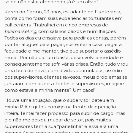
só de não estar atendendo, já é um alívio”.
Karen do Carmo, 23 anos, estudante de Fisioterapia,
conta como foram suas experiências torturantes em
call centers. “Trabalhei em cinco empresas de
telemarketing
, com salários baixos e humilhações.
Todos os dias eu ensaiava para pedir as contas, porém
por ter aluguel para pagar, sustentar a casa, pagar a
faculdade e me manter, tive que suportar o assédio
moral. Por não dar um basta, desenvolvi ansiedade e
consequentemente sofri várias crises. Então, tudo virou
uma bola de neve, com dívidas acumuladas, assédio
dos supervisores, clientes raivosos, meus problemas se
juntaram com os dos clientes e supervisores, imagine
como estava a minha mente? Um caos!”
Houve uma situação, que o supervisor bateu em
minha P.A e gritou comigo na frente da operação
inteira. Tentei fazer processo para subir de cargo, mas
ele não me deixou mudar de setor, pois muitos
supervisores tem a sua “panelinha” e essa era uma
chance única para eu ganhar um pouco a mais, porém