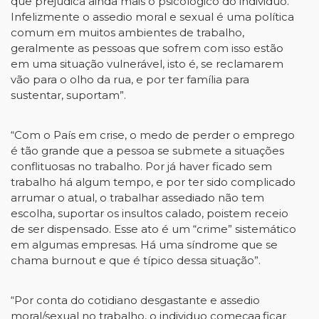
que prejudica ainda mais o psicológico do individuo.
Infelizmente o assedio moral e
sexual é uma política
comum em muitos ambientes de trabalho,
geralmente as pessoas que sofrem
com isso estão
em uma situação vulnerável, isto é, se reclamarem
vão para o olho da rua, e por ter
família
para
sustentar,
suportam”.
“Com o País em crise, o medo de perder o emprego
é tão grande que a pessoa se submete a
situações
conflituosas no trabalho. Por já haver ficado sem
trabalho há algum tempo, e por ter sido
complicado
arrumar o atual, o trabalhar assediado não tem
escolha, suportar os insultos calado, pois
tem receio
de ser dispensado. Esse ato é um “crime” sistemático
em algumas empresas. Há uma
síndrome
que
se
chama
burnout e que é típico dessa situação”.
“Por conta do cotidiano desgastante e assedio
moral/sexual no trabalho, o individuo começa
a
ficar