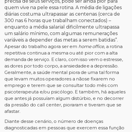
precisa
de
seus
serviços,
pode
ser
ainda
pior
para
quem
vive
na
pele
essa
rotina.
A
média
de
ligações
diárias costuma ultrapassar as centenas (cerca de
300 nas 6 horas que trabalham conectados) –
enquanto a média salarial dificilmente ultrapassa
um salário mínimo, com algumas remunerações
variáveis a
depender
das metas
a
serem
batidas”.
Apesar
do
trabalho
agora
ser
em
home
office
,
a
rotina
repetitiva
continua
a
mesma
ou
até
pior com
a
alta
demanda
de
serviço.
E
claro,
com
isso
vem
o
estresse,
as
dores
por
todo
corpo,
a
ansiedade
e
a
depressão.
Geralmente,
a
saúde
mental
piora
de
uma
tal
forma
que
levam
muitos
operadores
a
não
se fixarem no
emprego e terem que se consultar todo mês com
psicoterapeuta e/ou psicólogo. E
também, há aqueles
que antes já possuíam algum distúrbio, e no decorrer
da pressão do call center,
pioraram
e
tiveram
que
se
afastar.
Diante desse cenário, o número de doenças
diagnosticadas em pessoas que exercem essa
função