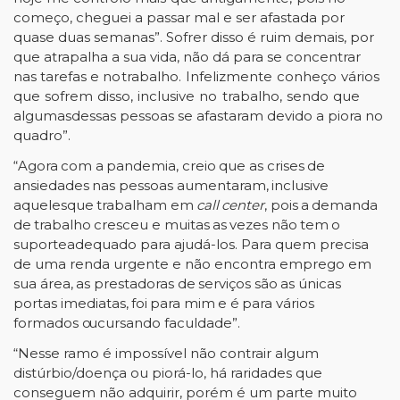
começo, cheguei a passar mal e ser afastada por
quase duas semanas”.
Sofrer
disso
é ruim demais,
por
que atrapalha a sua
vida,
não
dá para se concentrar
nas
tarefas
e no
trabalho.
Infelizmente
conheço
vários
que
sofrem
disso,
inclusive
no
trabalho,
sendo
que
algumas
dessas pessoas
se
afastaram
devido
a
piora
no
quadro”.
“Agora
com
a
pandemia,
creio
que
as
crises
de
ansiedade
s
nas
pessoas
aumentaram,
inclusive
aqueles
que
trabalham
em
call
center
,
pois
a
demanda
de
trabalho
cresceu
e
muitas
as
vezes
não
tem
o
suporte
adequado para ajudá-los. Para quem precisa
de uma renda urgente e não encontra emprego em
sua
área,
as
prestadoras
de
serviços
são
as
únicas
portas
imediatas,
foi
para
mim
e
é
para
vários
formados
ou
cursando
faculdade”.
“Nesse ramo é impossível não contrair algum
distúrbio/doença ou piorá-lo, há raridades que
conseguem não adquirir, porém é um parte muito