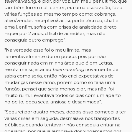
telemarketing
, e pior, por voz. Em meu penúltimo, que
também foi em call center, era uma escravidão, fazia
várias funções ao mesmo tempo como: cobrança,
ativo/vendas, receptivo/sac, suporte técnico, chat e
email, enfim, sofria com crises de ansiedade direto.
Fiquei por 2 anos, difícil de acreditar, mas não
conseguia outro emprego”.
"Na verdade esse foi o meu limite, mas
lamentavelmente durou pouco, pois por não
conseguir nada em minha área que é em Letras,
resolvi me sujeitar ao
telemarketing
novamente. Já
sabia como seria, então não criei expectativas de
mudanças nesse ramo, porém como só faria uma
função, pensei que seria menos pior, mas não, foi
muito ruim. Levantava todos os dias com um aperto
no peito, boca seca, ansiosa e desanimada”.
“Segurei por quatro meses, depois disso comecei a ter
várias crises em seguida, desmaiava nos transportes
públicos, quando tentava ir não conseguia entrar na
operação, por que já lembrava dos xingamentos dos