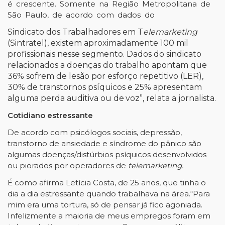
é
crescente.
Somente
na
Região
Metropolitana
de
São
Paulo,
de
acordo
com
dados
do
Sindicato
dos
Trabalhadores
em
T
elemarketing
(Sintratel),
existem
aproximadamente
100
mil
profissionais nesse segmento. Dados do sindicato
relacionados a doenças do trabalho apontam que
36% sofrem de lesão por esforço repetitivo (LER),
30% de transtornos psíquicos e 25% apresentam
alguma
perda
auditiva
ou
de
voz”
, relata a jornalista
.
Cotidiano estressante
De acordo com psicólogos sociais, depressão,
transtorno de ansiedade e síndrome do pânico
são
algumas
doenças/distúrbios
psíquicos
desenvolvidos
ou
piorados
por
operadores
de
telemarketing.
É como afirma Letícia Costa, de 25 anos, que tinha o
dia a dia estressante quando trabalhava na área.“Para
mim era uma tortura, só de pensar já fico agoniada.
Infelizmente a maioria de meus empregos foram em