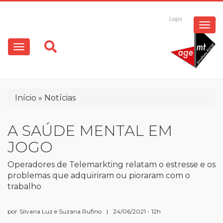
ESPECIAIS
Pular
para
Login
Registrar
o
MULTIMÍDIA
Main
conteúdo
principal
navigation
OPINIÃO
Trilha
Início
Notícias
de
navegação
A SAÚDE MENTAL EM
JOGO
Operadores de Telemarkting relatam o estresse e os
problemas que adquiriram ou pioraram com o
trabalho
por
Silvana Luz e Suzana Rufino
|
24/06/2021 - 12h