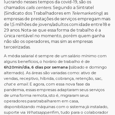
lucrando nesses tempos da covid-19, são os
chamados
calls centers
. Segundo a Sintratel
(Sindicato dos Trabalhadores em
Telemarketing
) as
empresas
de
prestações
de
serviços
empregam
mais
de
1,5
milhões
de
jovens/adultos
com
idade
entre
18
e
29
anos.
Nota-se
que
essa
forma
de
trabalho
é
a
única
rentável
no
momento,
porém
quem
ganha
não
são
os operadores,
mas sim
as
empresas
terceirizadas.
A
média
salarial
é
sempre
de
um
salário
mínimo
com
alguns
benefícios,
o
horário
de
trabalho
é de
6h20min/dia, 6 dias por semana (
sábado e domingo
alternado). As áreas são variadas como: ativo de
vendas,
receptivo, híbrida, cobrança, retenção, sac,
chat
e
email.
E agora, com essa nova fase da
pandemia,
essas
empresas
adaptaram
seus
serviços
de
uma
forma
remota,
isto
é,
migraram
seus
operadores
para
trabalharem em casa,
disponibilizando máquinas com o sistema já instalado,
suporte via
Whatsapp
,
enfim,
tudo
para
o
colaborador