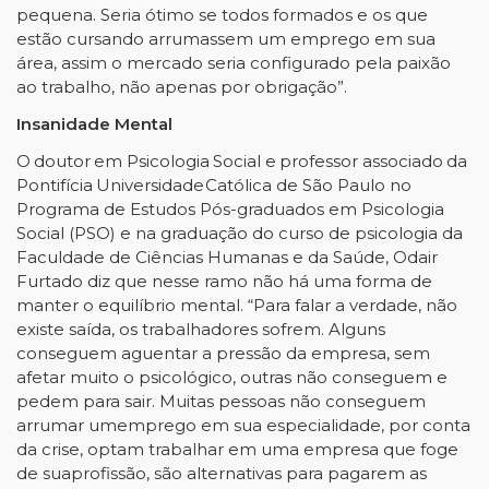
pequena. Seria ótimo se todos formados e os que
estão cursando arrumasse
m
um emprego em sua
área, assim o mercado seria configurado pela paixão
ao
trabalho,
não
apenas
por
obrigação”.
Insanidade Mental
O
doutor
em
Psicologia
Social
e
professor
associado
da
Pontifícia
Universidade
Católica de São Paulo no
Programa de Estudos Pós-graduados em Psicologia
Social (PSO) e na
graduação do curso de psicologia da
Faculdade de Ciências Humanas e da Saúde, Odair
Furtado diz
que nesse ramo não há uma forma de
manter o equilíbrio mental. “Para falar a verdade, não
existe
saída, os trabalhadores sofrem. Alguns
conseguem aguentar a pressão da empresa, sem
afetar muito
o psicológico, outras não conseguem e
pedem para sair. Muitas pessoas não conseguem
arrumar um
emprego em sua especialidade, por conta
da crise, optam trabalhar em uma empresa que foge
de sua
profissão,
são
alternativas para
pagarem
as