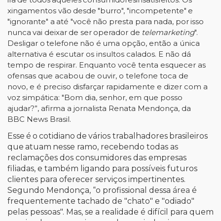
xingamentos
vão
desde
"burro",
"incompetente"
e
"ignorante"
a
até
"você
não
presta
para
nada,
por
isso
nunca
vai
deixar
de
ser
operador
de
telemarketing
".
Desligar
o
telefone
não
é
uma opção, então a única
alternativa é escutar os insultos calados. E não dá
tempo de respirar. Enquanto
você tenta esquecer as
ofensas que acabou de ouvir, o telefone toca de
novo, e é preciso disfarçar
rapidamente e dizer com a
voz simpática: "Bom dia, senhor, em que posso
ajudar?”
, afirma a jornalista Renata Mendonça, da
BBC News Brasil.
Esse
é
o
cotidiano
de
vários
trabalhadores
brasileiros
que
atuam
nesse ramo, recebendo todas as
reclamações dos consumidores das empresas
filiadas, e também ligando
para possíveis futuros
clientes para oferecer serviços impertinentes.
Segundo Mendonça,
“o profissional dessa
área
é
frequentemente tachado de "chato" e "odiado"
pelas pessoas". Mas, se a realidade é difícil para quem