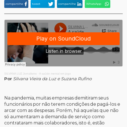
compartilhe
tweet
compartilhe
WhatsApp
SILVANA LUZ Jornalismo
·
A saúde mental em jogo
Por
Silvana Vieira da Luz e Suzana Rufino
Na
pandemia,
muitas
empresas
demitiram
seus
funcionários
por
não
ter
em
condições
de
pagá-
los e
arcar com as despesas. Porém, há aquelas que não
só aumentaram a demanda de serviço como
contrataram mais colaboradores, isto é, estão