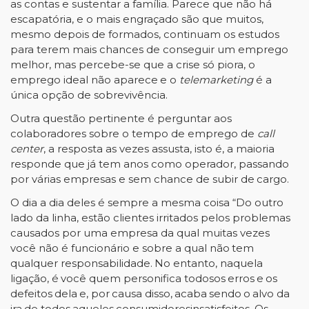
as contas e sustentar a família. Parece que
não há
escapatória, e o mais engraçado são que muitos,
mesmo depois de formados, continuam os
estudos
para terem mais chances de conseguir um emprego
melhor, mas percebe-se que a crise só
piora,
o
emprego
ideal
não
aparece
e
o
telemarketing
é
a
única
opção
de
sobrevivência.
Outra questão pertinente é perguntar aos
colaboradores sobre o tempo de emprego de
call
center
, a
resposta as vezes assusta, isto é, a maioria
responde que já tem anos como operador, passando
por
várias empresas
e
sem
chance
de
subir
de
cargo.
O dia a dia deles é sempre a mesma coisa “Do outro
lado da linha, estão clientes irritados
pelos problemas
causados por uma empresa da qual muitas vezes
você não é funcionário e sobre a
qual
não
tem
qualquer
responsabilidade.
No
entanto,
naquela
ligação,
é
você
quem
personifica
todos
os
erros
e
os
defeitos
dela
e,
por
causa
disso,
acaba
sendo
o
alvo
da
ira
de
todos
aqueles
consumidores
insatisfeitos
.
Os