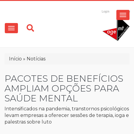
ESPECIAIS
Pular
para
Login
Registrar
o
MULTIMÍDIA
Main
conteúdo
principal
navigation
OPINIÃO
Trilha
Início
Notícias
de
navegação
PACOTES DE BENEFÍCIOS
AMPLIAM OPÇÕES PARA
SAÚDE MENTAL
Intensificados na pandemia, transtornos psicológicos
levam empresas a oferecer sessões de terapia, ioga e
palestras sobre luto