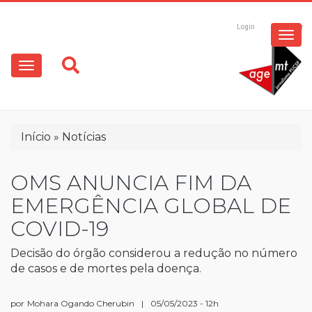
ESPECIAIS
Pular
para
Login
Registrar
o
MULTIMÍDIA
Main
conteúdo
principal
navigation
OPINIÃO
Trilha
Início
Notícias
de
navegação
OMS ANUNCIA FIM DA
EMERGÊNCIA GLOBAL DE
COVID-19
Decisão do órgão considerou a redução no número
de casos e de mortes pela doença.
por
Mohara Ogando Cherubin
|
05/05/2023 - 12h