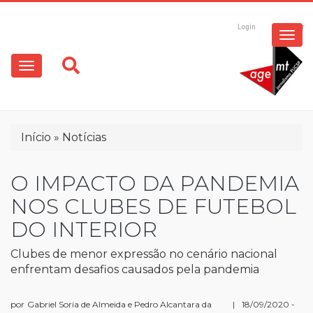
Pular
para
Login
Registrar
o
Main
conteúdo
principal
navigation
Trilha
Início
Notícias
de
navegação
O IMPACTO DA PANDEMIA
NOS CLUBES DE FUTEBOL
DO INTERIOR
Clubes de menor expressão no cenário nacional
enfrentam desafios causados pela pandemia
por
Gabriel Soria de Almeida e Pedro Alcantara da
|
18/09/2020 -