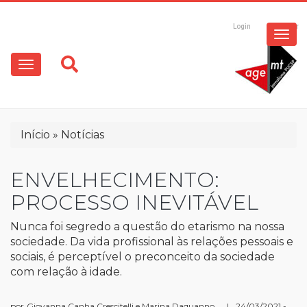
ESPECIAIS
Pular
para
Login
Registrar
o
MULTIMÍDIA
Main
conteúdo
principal
navigation
OPINIÃO
Trilha
Início
Notícias
de
navegação
ENVELHECIMENTO:
PROCESSO INEVITÁVEL
Nunca foi segredo a questão do etarismo na nossa
sociedade. Da vida profissional às relações pessoais e
sociais, é perceptível o preconceito da sociedade
com relação à idade.
por
Giovanna Canha Crescitelli e Marina Daquanno
|
24/03/2021 -