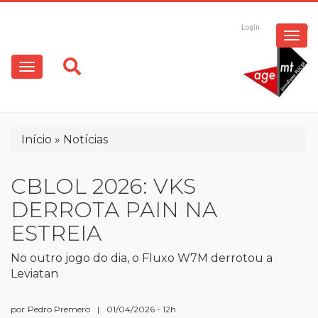
ESPECIAIS
Pular
para
Login
Registrar
o
MULTIMÍDIA
Main
conteúdo
principal
navigation
OPINIÃO
Trilha
Início
Notícias
de
navegação
CBLOL 2026: VKS
DERROTA PAIN NA
ESTREIA
No outro jogo do dia, o Fluxo W7M derrotou a
Leviatan
por
Pedro Premero
|
01/04/2026 - 12h