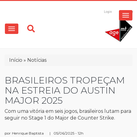
ESPECIAIS
Pular
para
Login
Registrar
o
MULTIMÍDIA
Main
conteúdo
principal
navigation
OPINIÃO
Trilha
Início
Notícias
de
navegação
BRASILEIROS TROPEÇAM
NA ESTREIA DO AUSTIN
MAJOR 2025
Com uma vitória em seis jogos, brasileiros lutam para
seguir no Stage 1 do Major de Counter Strike.
por
Henrique Baptista
|
05/06/2025 - 12h