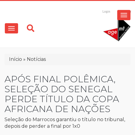
ESPECIAIS
Pular
para
Login
Registrar
o
MULTIMÍDIA
Main
conteúdo
principal
navigation
OPINIÃO
Trilha
Início
Notícias
de
navegação
APÓS FINAL POLÊMICA,
SELEÇÃO DO SENEGAL
PERDE TÍTULO DA COPA
AFRICANA DE NAÇÕES
Seleção do Marrocos garantiu o título no tribunal,
depois de perder a final por 1x0