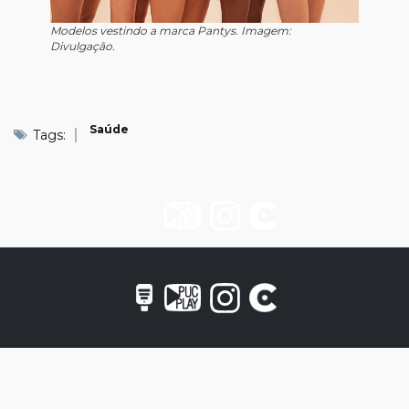
Modelos vestindo a marca Pantys. Imagem:
Divulgação.
Saúde
Tags: