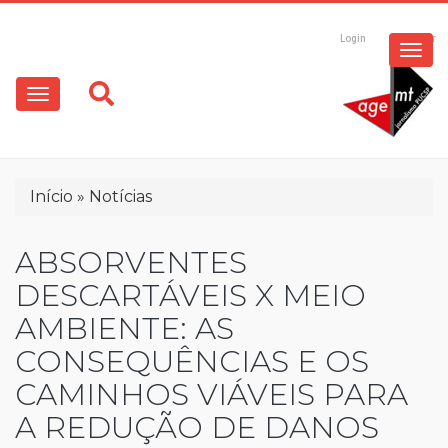
ESPECIAIS
Pular
para
Login
Registrar
o
MULTIMÍDIA
Main
conteúdo
principal
navigation
OPINIÃO
Trilha
Início
Notícias
de
navegação
ABSORVENTES
DESCARTÁVEIS X MEIO
AMBIENTE: AS
CONSEQUÊNCIAS E OS
CAMINHOS VIÁVEIS PARA
A REDUÇÃO DE DANOS