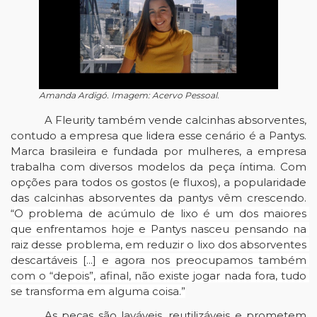
Amanda Ardigó. Imagem: Acervo Pessoal.
A Fleurity também vende calcinhas absorventes, 
contudo a empresa que lidera esse cenário é a Pantys. 
Marca brasileira e fundada por mulheres, a empresa 
trabalha com diversos modelos da peça íntima. Com 
opções para todos os gostos (e fluxos), a popularidade 
das calcinhas absorventes da pantys vêm crescendo. 
“
O problema de acúmulo de lixo é um dos maiores 
que enfrentamos hoje e Pantys nasceu pensando na 
raiz desse problema, em reduzir o lixo dos absorventes 
descartáveis [...] e agora nos preocupamos também 
com o “depois”, afinal, não existe jogar nada fora, tudo 
se transforma em alguma coisa.”
As peças são laváveis, reutilizáveis e prometem 