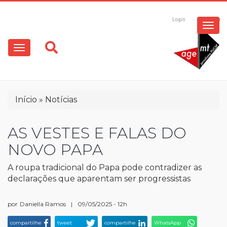
ESPECIAIS
Pular
para
Login
Registrar
o
MULTIMÍDIA
Main
conteúdo
principal
navigation
OPINIÃO
Trilha
Início
Notícias
de
navegação
AS VESTES E FALAS DO
NOVO PAPA
A roupa tradicional do Papa pode contradizer as
declarações que aparentam ser progressistas
por
Daniella Ramos
|
09/05/2025 - 12h
compartilhe
tweet
compartilhe
WhatsApp