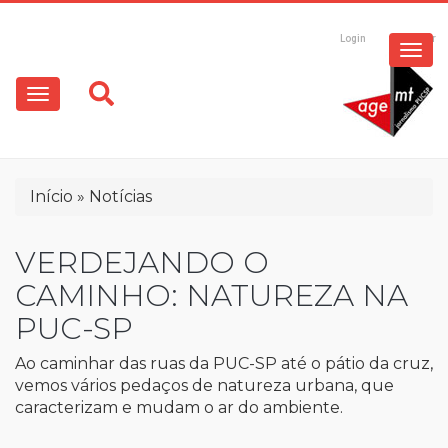
ESPECIAIS
Pular
para
Login
Registrar
o
MULTIMÍDIA
Main
conteúdo
principal
navigation
OPINIÃO
Trilha
Início
Notícias
de
navegação
VERDEJANDO O
CAMINHO: NATUREZA NA
PUC-SP
Ao caminhar das ruas da PUC-SP até o pátio da cruz,
vemos vários pedaços de natureza urbana, que
caracterizam e mudam o ar do ambiente.