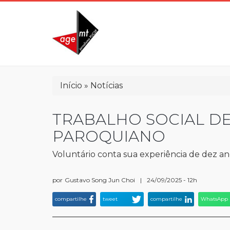
Pular
para
o
conteúdo
principal
Trilha
Início
Notícias
de
navegação
TRABALHO SOCIAL DE
PAROQUIANO
Voluntário conta sua experiência de dez 
por
Gustavo Song Jun Choi
|
24/09/2025 - 12h
compartilhe
tweet
compartilhe
WhatsApp