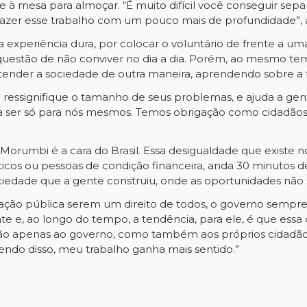
à mesa para almoçar. “É muito difícil você conseguir separa
zer esse trabalho com um pouco mais de profundidade”, a
ma experiência dura, por colocar o voluntário de frente a 
questão de não conviver no dia a dia. Porém, ao mesmo tem
tender a sociedade de outra maneira, aprendendo sobre a f
ê ressignifique o tamanho de seus problemas, e ajuda a ge
ia ser só para nós mesmos. Temos obrigação como cidadãos 
 Morumbi é a cara do Brasil. Essa desigualdade que existe no
olíticos ou pessoas de condição financeira, anda 30 minut
ociedade que a gente construiu, onde as oportunidades não
ação pública serem um direito de todos, o governo sempre 
nte e, ao longo do tempo, a tendência, para ele, é que es
ão apenas ao governo, como também aos próprios cidadão
endo disso, meu trabalho ganha mais sentido.”