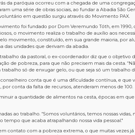
 trás da paróquia ocorreu com a chegada de uma congrega
aram uma série de obras sociais, ao fundar a Abadia São Ger
voluntário em questão surgiu através do Movimento PAX.
vimento foi fundado por Dom Veremundo Tóth, em 1990, co
giosos, o movimento realiza o trabalho de auxílio aos nece
elo movimento, constituído, em sua grande maioria, por al
ma das unidades que derivam da abadia.
abalho da pastoral, o ex-coordenador diz que o objetivo de
ituação de pobreza, para que não precisem mais da cesta.
abalho só de enxugar gelo, ou que seja só um trabalho de a
 o conselheiro conta que é uma dificuldade contínua, e que
 por conta da falta de recursos, atenderam menos de 100.
inuir a quantidade de alimentos na cesta, épocas em que
nadas ao trabalho. “Somos voluntários, temos nossas vidas, n
to tempo que acaba atrapalhando nossa vida pessoal."
s em contato com a pobreza extrema, o que muitas vezes já 