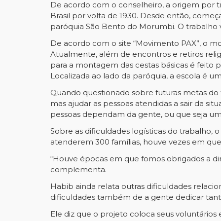
De acordo com o conselheiro, a origem por
Brasil por volta de 1930. Desde então, começ
paróquia São Bento do Morumbi. O trabalho 
De acordo com o site “Movimento PAX”, o mo
Atualmente, além de encontros e retiros reli
para a montagem das cestas básicas é feito p
Localizada ao lado da paróquia, a escola é u
Quando questionado sobre futuras metas do tr
mas ajudar as pessoas atendidas a sair da s
pessoas dependam da gente, ou que seja um tr
Sobre as dificuldades logísticas do trabalho,
atenderem 300 famílias, houve vezes em que,
“Houve épocas em que fomos obrigados a dim
complementa.
Habib ainda relata outras dificuldades relacio
dificuldades também de a gente dedicar tan
Ele diz que o projeto coloca seus voluntário