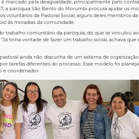
é marcado pela desigualdade, principalmente pelo contrast
357, a paróquia São Bento do Morumbi procura ajudar os m
los voluntários da Pastoral Social, alguns deles membros 
poio às moradias da comunidade.
do trabalho comunitário da paróquia, diz que se vinculou 
“Já tinha vontade de fazer um trabalho social, achava que 
astoral ainda não dispunha de um sistema de organização pa
 por tarefas diferentes do processo. Esse modelo foi plan
o e coordenador.