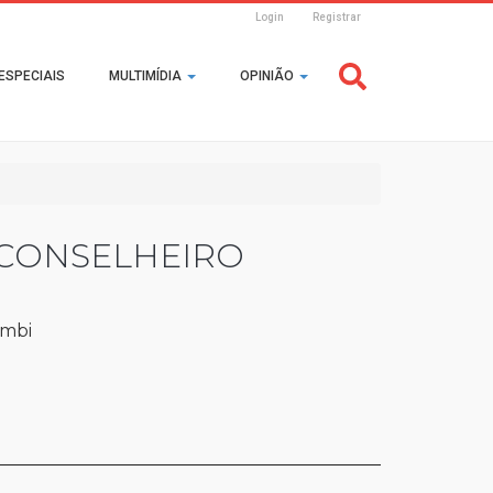
Login
Registrar
Header
ESPECIAIS
MULTIMÍDIA
OPINIÃO
Login
 CONSELHEIRO
umbi