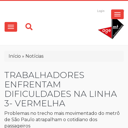
ESPECIAIS
Pular
para
Login
Registrar
o
MULTIMÍDIA
Main
conteúdo
principal
navigation
OPINIÃO
Trilha
Início
Notícias
de
navegação
TRABALHADORES
ENFRENTAM
DIFICULDADES NA LINHA
3- VERMELHA
Problemas no trecho mais movimentado do metrô
de São Paulo atrapalham o cotidiano dos
passageiros