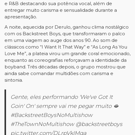
e R&B destacando sua potência vocal, além de
entregar muito carisma e sensualidade durante a
apresentação.
A noite, aquecida por Derulo, ganhou clima nostálgico
com os Backstreet Boys, que transformaram o palco
em uma viagem ao auge dos anos 90. Ao som de
clássicos como “I Want It That Way” e “As Long As You
Love Me”, a plateia virou um grande coral emocionado,
enquanto as coreografias reforçavam a identidade da
boyband. Três décadas depois, o grupo mostrou que
ainda sabe comandar multidões com carisma e
sintonia.
Gente, eles performando 'We've Got It
Goin' On' sempre vai me pegar muito 🫦
#BackstreetBoysNoMultishow
#TheTownNoMultishow
@backstreetboys
pic.twitter.com/DLrpVkIMga