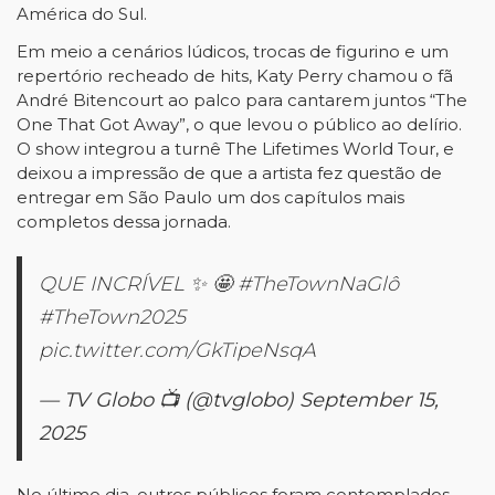
América do Sul.
Em meio a cenários lúdicos, trocas de figurino e um
repertório recheado de hits, Katy Perry chamou o fã
André Bitencourt ao palco para cantarem juntos “The
One That Got Away”, o que levou o público ao delírio.
O show integrou a turnê The Lifetimes World Tour, e
deixou a impressão de que a artista fez questão de
entregar em São Paulo um dos capítulos mais
completos dessa jornada.
QUE INCRÍVEL ✨ 🤩
#TheTownNaGlô
#TheTown2025
pic.twitter.com/GkTipeNsqA
— TV Globo 📺 (@tvglobo)
September 15,
2025
No último dia, outros públicos foram contemplados