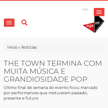
ESPECIAIS
Pular
para
Login
Registrar
o
MULTIMÍDIA
Main
conteúdo
principal
navigation
OPINIÃO
Trilha
Início
Notícias
de
navegação
THE TOWN TERMINA COM
MUITA MÚSICA E
GRANDIOSIDADE POP
Último final de semana do evento ficou marcado
por performances que misturaram passado,
presente e futuro