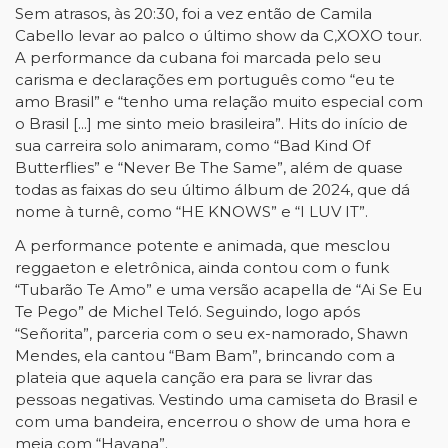
Sem atrasos, às 20:30, foi a vez então de Camila
Cabello levar ao palco o último show da C,XOXO tour.
A performance da cubana foi marcada pelo seu
carisma e declarações em português como “eu te
amo Brasil” e “tenho uma relação muito especial com
o Brasil [...] me sinto meio brasileira”. Hits do início de
sua carreira solo animaram, como “Bad Kind Of
Butterflies” e “Never Be The Same”, além de quase
todas as faixas do seu último álbum de 2024, que dá
nome à turnê, como “HE KNOWS” e “I LUV IT”.
A performance potente e animada, que mesclou
reggaeton e eletrônica, ainda contou com o funk
“Tubarão Te Amo” e uma versão acapella de “Ai Se Eu
Te Pego” de Michel Teló. Seguindo, logo após
“Señorita”, parceria com o seu ex-namorado, Shawn
Mendes, ela cantou “Bam Bam”, brincando com a
plateia que aquela canção era para se livrar das
pessoas negativas. Vestindo uma camiseta do Brasil e
com uma bandeira, encerrou o show de uma hora e
meia com “Havana”.