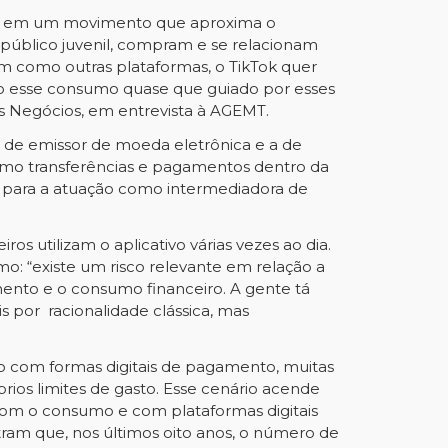
país, em um movimento que aproxima o
público juvenil, compram e se relacionam
sim como outras plataformas, o TikTok quer
do esse consumo quase que guiado por esses
vos Negócios, em entrevista à AGEMT.
: a de emissor de moeda eletrônica e a de
 como transferências e pagamentos dentro da
u para a atuação como intermediadora de
ros utilizam o aplicativo várias vezes ao dia.
: “existe um risco relevante em relação a
imento e o consumo financeiro. A gente tá
s por racionalidade clássica, mas
cedo com formas digitais de pagamento, muitas
rios limites de gasto. Esse cenário acende
 com o consumo e com plataformas digitais
tram que, nos últimos oito anos, o número de