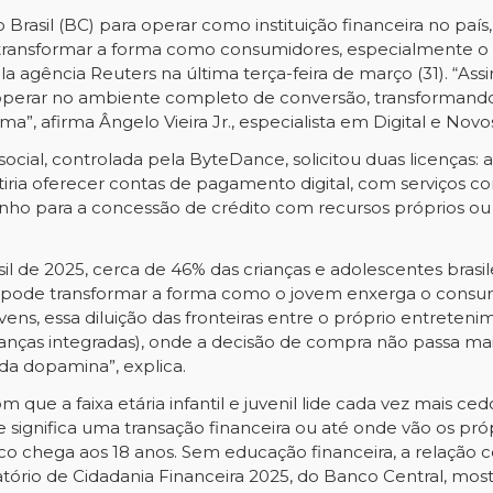
o Brasil (BC) para operar como instituição financeira no 
 transformar a forma como consumidores, especialmente o 
la agência Reuters na última terça-feira de março (31). “As
ra operar no ambiente completo de conversão, transforman
ma”, afirma Ângelo Vieira Jr., especialista em Digital e No
 social, controlada pela ByteDance, solicitou duas licenças
itiria oferecer contas de pagamento digital, com serviços
minho para a concessão de crédito com recursos próprios o
sil de 2025
, cerca de 46% das crianças e adolescentes brasilei
 pode transformar a forma como o jovem enxerga o consumo
ovens, essa diluição das fronteiras entre o próprio entreten
anças integradas), onde a decisão de compra não passa mai
 da dopamina”, explica.
m que a faixa etária infantil e juvenil lide cada vez mais 
 significa uma transação financeira ou até onde vão os próp
co chega aos 18 anos. Sem educação financeira, a relação
tório de Cidadania Financeira 2025, do Banco Central, mos