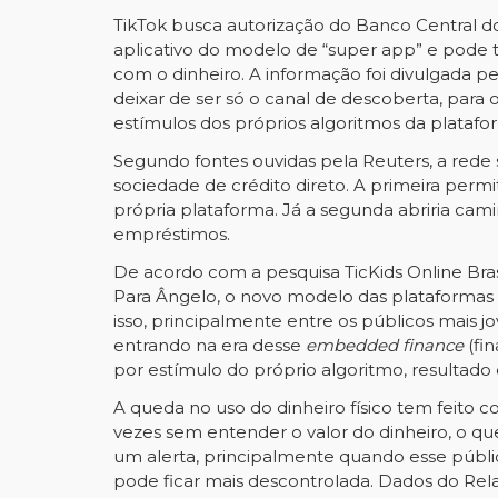
TikTok busca autorização do Banco Central d
aplicativo do modelo de “super app” e pode
com o dinheiro. A informação foi divulgada pe
deixar de ser só o canal de descoberta, pa
estímulos dos próprios algoritmos da platafor
Segundo fontes ouvidas pela
Reuters
, a rede
sociedade de crédito direto. A primeira perm
própria plataforma. Já a segunda abriria ca
empréstimos.
De acordo com a pesquisa
TicKids Online Bra
Para Ângelo, o novo modelo das plataformas
isso, principalmente entre os públicos mais j
entrando na era desse
embedded finance
(fin
por estímulo do próprio algoritmo, resultado
A queda no uso do dinheiro físico tem feito co
vezes sem entender o valor do dinheiro, o que
um alerta, principalmente quando esse públi
pode ficar mais descontrolada. Dados do Rela