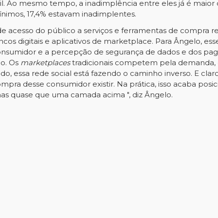
l. Ao mesmo tempo, a inadimplência entre eles já é maior 
ínimos, 17,4% estavam inadimplentes.
 de acesso do público a serviços e ferramentas de compra r
os digitais e aplicativos de marketplace. Para Ângelo, esse
 consumidor e a percepção de segurança de dados e dos p
ão. Os
marketplaces
tradicionais competem pela demanda, e
o, essa rede social está fazendo o caminho inverso. E cla
compra desse consumidor existir. Na prática, isso acaba p
mas quase que uma camada acima ", diz Ângelo.