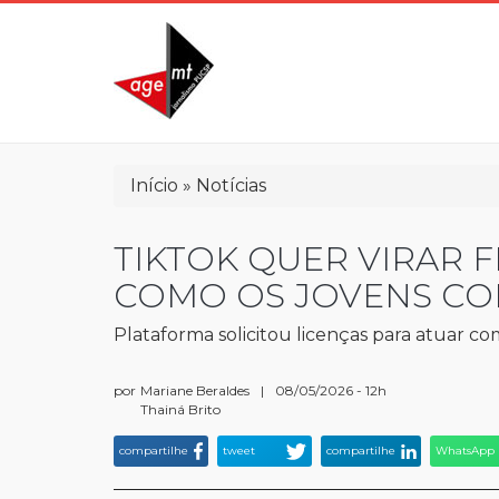
Pular
para
o
conteúdo
principal
Trilha
Início
Notícias
de
navegação
TIKTOK QUER VIRAR 
COMO OS JOVENS C
Plataforma solicitou licenças para atuar 
por
Mariane Beraldes
|
08/05/2026 - 12h
Thainá Brito
compartilhe
tweet
compartilhe
WhatsApp