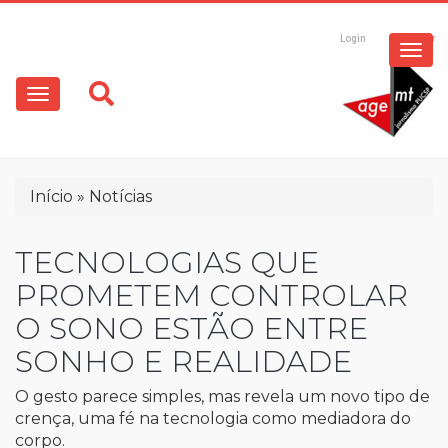
ESPECIAIS
Pular
para
Login
Registrar
o
MULTIMÍDIA
Main
conteúdo
principal
navigation
OPINIÃO
Trilha
Início
Notícias
de
navegação
TECNOLOGIAS QUE
PROMETEM CONTROLAR
O SONO ESTÃO ENTRE
SONHO E REALIDADE
O gesto parece simples, mas revela um novo tipo de
crença, uma fé na tecnologia como mediadora do
corpo.