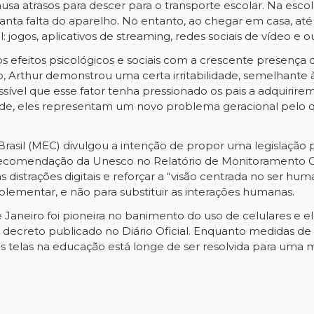
sa atrasos para descer para o transporte escolar. Na esco
 tanta falta do aparelho. No entanto, ao chegar em casa, a
: jogos, aplicativos de streaming, redes sociais de vídeo e o
efeitos psicológicos e sociais com a crescente presença do
, Arthur demonstrou uma certa irritabilidade, semelhant
ssível que esse fator tenha pressionado os pais a adquirir
rdade, eles representam um novo problema geracional pelo 
asil (MEC) divulgou a intenção de propor uma legislação pa
 recomendação da Unesco no Relatório de Monitoramento Gl
distrações digitais e reforçar a “visão centrada no ser hum
lementar, e não para substituir as interações humanas.
e Janeiro foi pioneira no banimento do uso de celulares e e
m decreto publicado no Diário Oficial. Enquanto medidas de 
s telas na educação está longe de ser resolvida para uma 