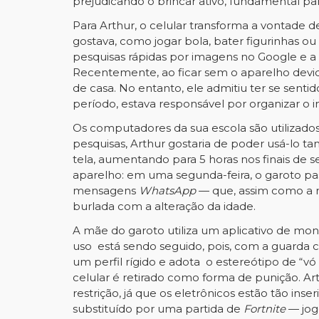
prejudicando o brincar ativo, fundamental par
Para Arthur, o celular transforma a vontade 
gostava, como jogar bola, bater figurinhas ou 
pesquisas rápidas por imagens no Google e a b
Recentemente, ao ficar sem o aparelho dev
de casa. No entanto, ele admitiu ter se sen
período, estava responsável por organizar o
Os computadores da sua escola são utilizados
pesquisas, Arthur gostaria de poder usá-lo t
tela, aumentando para 5 horas nos finais de s
aparelho: em uma segunda-feira, o garoto passo
mensagens
WhatsApp
— que, assim como a ma
burlada com a alteração da idade.
A mãe do garoto utiliza um aplicativo de moni
uso está sendo seguido, pois, com a guarda 
um perfil rígido e adota o estereótipo de “
celular é retirado como forma de punição. A
restrição, já que os eletrônicos estão tão in
substituído por uma partida de
Fortnite
— jog