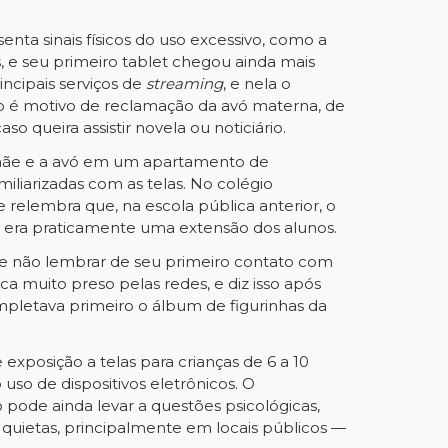
nta sinais físicos do uso excessivo, como a
, e seu primeiro tablet chegou ainda mais
incipais serviços de
streaming
, e nela o
ão é motivo de reclamação da avó materna, de
 queira assistir novela ou noticiário.
a mãe e a avó em um apartamento de
liarizadas com as telas. No colégio
e relembra que, na escola pública anterior, o
e era praticamente uma extensão dos alunos.
ele não lembrar de seu primeiro contato com
ca muito preso pelas redes, e diz isso após
pletava primeiro o álbum de figurinhas da
exposição a telas para crianças de 6 a 10
 uso de dispositivos eletrônicos. O
pode ainda levar a questões psicológicas,
 quietas, principalmente em locais públicos —