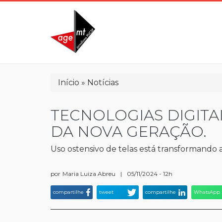
Pular
para
o
conteúdo
principal
Trilha
Início
Notícias
de
navegação
TECNOLOGIAS DIGIT
DA NOVA GERAÇÃO.
Uso ostensivo de telas está transformando a
por
Maria Luiza Abreu
|
05/11/2024 - 12h
compartilhe
tweet
compartilhe
WhatsApp