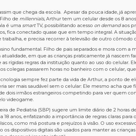
assim que chega da escola. Apesar da pouca idade, já aprese
Filho de
millennials
, Arthur tem um celular desde os 8 anos
sala é uma
smart
TV, possibilitando acesso
on demand
aos pr
nos, fica conectado quase que em tempo integral. A situaç
rabalha, e precisa recorrer à televisão de outro cômodo caso
 ensino fundamental. Filho de pais separados e mora com 
tualidade, em que as crianças praticamente já nascem fami
s rígidas regras da instituição quanto ao uso do celular. El
os colegas passarem horas no banheiro com o celular, qu
ecnologia sempre fez parte da vida de Arthur, a ponto de 
ria ser mais saudável sem o celular: Ele mesmo acha que fi
de dois irmãos estrangeiros competindo para ver quem com
elo videogame.
ra de Pediatria (SBP) sugere um limite diário de 2 horas de 
a 18 anos, enfatizando a importância de regras claras para o
os, como má postura e prejuízos à visão. O uso excessivo 
os dispositivos digitais são usados para manter as crianças