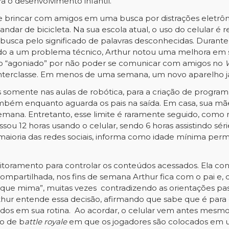
a o desenvolvimento infantil.
de brincar com amigos em uma busca por distrações eletrôn
andar de bicicleta. Na sua escola atual, o uso do celular é r
usca pelo significado de palavras desconhecidas. Durante os
ido a um problema técnico, Arthur notou uma melhora em
tido “agoniado” por não poder se comunicar com amigos no
 interclasse. Em menos de uma semana, um novo aparelho j
 somente nas aulas de robótica, para a criação de programa
ambém enquanto aguarda os pais na saída. Em casa, sua mãe
emana. Entretanto, esse limite é raramente seguido, como r
u 12 horas usando o celular, sendo 6 horas assistindo série
ioria das redes sociais, informa como idade mínima permit
toramento para controlar os conteúdos acessados. Ela conta q
compartilhada, nos fins de semana Arthur fica com o pai e
vó que mima”, muitas vezes contradizendo as orientações p
rthur entende essa decisão, afirmando que sabe que é par
seridos em sua rotina. Ao acordar, o celular vem antes mes
o de b
attle royale
em que os jogadores são colocados em 