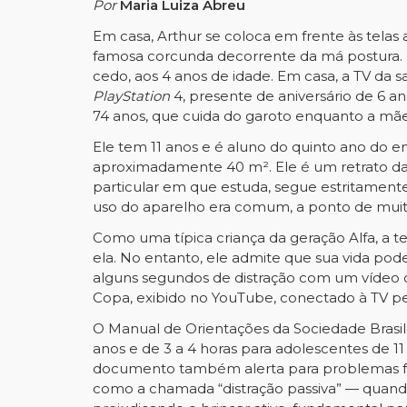
Por
Maria Luiza Abreu
Em casa, Arthur se coloca em frente às telas 
famosa corcunda decorrente da má postura. 
cedo, aos 4 anos de idade. Em casa, a TV da 
PlayStation
4, presente de aniversário de 6 a
74 anos, que cuida do garoto enquanto a mãe t
Ele tem 11 anos e é aluno do quinto ano do
aproximadamente 40 m². Ele é um retrato da a
particular em que estuda, segue estritamente a
uso do aparelho era comum, a ponto de muit
Como uma típica criança da geração Alfa, a t
ela. No entanto, ele admite que sua vida pode
alguns segundos de distração com um vídeo 
Copa, exibido no YouTube, conectado à TV p
O Manual de Orientações da Sociedade Brasilei
anos e de 3 a 4 horas para adolescentes de 11 
documento também alerta para problemas físic
como a chamada “distração passiva” — quando 