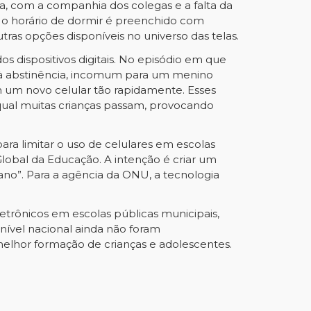
la, com a companhia dos colegas e a falta da
té o horário de dormir é preenchido com
utras opções disponíveis no universo das telas.
s dispositivos digitais. No episódio em que
e à abstinência, incomum para um menino
em um novo celular tão rapidamente. Esses
qual muitas crianças passam, provocando
ra limitar o uso de celulares em escolas
obal da Educação. A intenção é criar um
ano”. Para a agência da ONU, a tecnologia
letrônicos em escolas públicas municipais,
nível nacional ainda não foram
melhor formação de crianças e adolescentes.