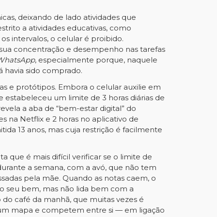
icas, deixando de lado atividades que
estrito a atividades educativas, como
 intervalos, o celular é proibido.
 sua concentração e desempenho nas tarefas
WhatsApp
, especialmente porque, naquele
á havia sido comprado.
s e protótipos. Embora o celular auxilie em
 estabeleceu um limite de 3 horas diárias de
evela a aba de “bem-estar digital” do
s na Netflix e 2 horas no aplicativo de
ida 13 anos, mas cuja restrição é facilmente
ue é mais difícil verificar se o limite de
, durante a semana, com a avó, que não tem
assadas pela mãe. Quando as notas caem, o
a o seu bem, mas não lida bem com a
mo do café da manhã, que muitas vezes é
um mapa e competem entre si — em ligação