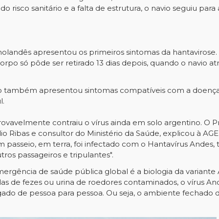
o risco sanitário e a falta de estrutura, o navio seguiu para 
andês apresentou os primeiros sintomas da hantavirose. Sei
orpo só pôde ser retirado 13 dias depois, quando o navio a
ro também apresentou sintomas compatíveis com a doença 
l.
rovavelmente contraiu o vírus ainda em solo argentino. O Pr
lio Ribas e consultor do Ministério da Saúde, explicou à AG
 passeio, em terra, foi infectado com o Hantavírus Andes, 
ros passageiros e tripulantes".
rgência de saúde pública global é a biologia da variante
as de fezes ou urina de roedores contaminados, o vírus And
gado de pessoa para pessoa. Ou seja, o ambiente fechado 