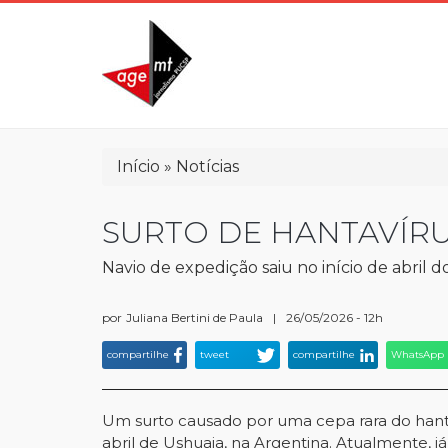
Pular
para
o
conteúdo
principal
Trilha
Início
Notícias
de
navegação
SURTO DE HANTAVÍRU
Navio de expedição saiu no início de abril 
por
Juliana Bertini de Paula
|
26/05/2026 - 12h
compartilhe
tweet
compartilhe
WhatsApp
Um surto causado por uma cepa rara do hantav
abril de Ushuaia, na Argentina. Atualmente, já