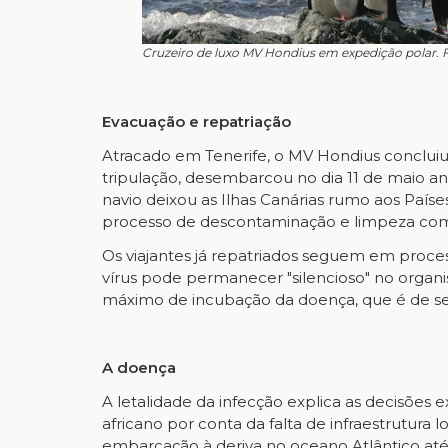
Cruzeiro de luxo MV Hondius em expedição polar. 
Evacuação e repatriação
Atracado em Tenerife, o MV Hondius concluiu 
tripulação, desembarcou no dia 11 de maio a
navio deixou as Ilhas Canárias rumo aos País
processo de descontaminação e limpeza co
Os viajantes já repatriados seguem em proce
vírus pode permanecer "silencioso" no organi
máximo de incubação da doença, que é de seis
A doença
A letalidade da infecção explica as decisõe
africano por conta da falta de infraestrutura
embarcação à deriva no oceano Atlântico até