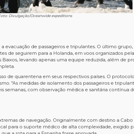
Foto: Divulgação/Oceanwide expeditions
a evacuação de passageiros e tripulantes. O último grupo,
ntes de seguirem para a Holanda, em voos organizados pela
es Baixos, levando apenas uma equipe reduzida, além de pro
mpleta.
sso de quarentena em seus respectivos países. O protoco
smo. "As medidas de isolamento dos passageiros e tripulan
 semanas, com observação médica e sanitária contínua dess
s extremas de navegação. Originalmente com destino a Cab
 local para o suporte médico de alta complexidade, exigido p
 que a rota para a Espanha fosse aprovada.