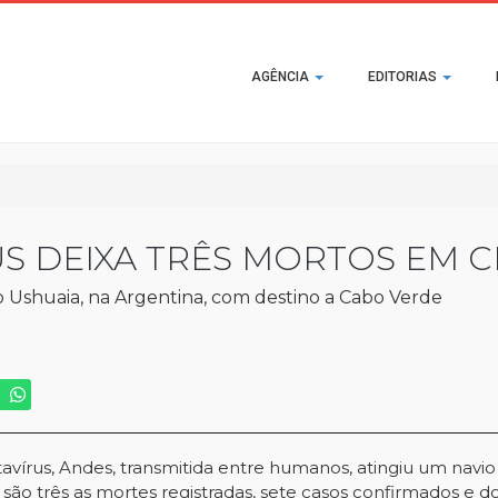
Main
AGÊNCIA
EDITORIAS
navigation
S DEIXA TRÊS MORTOS EM C
do Ushuaia, na Argentina, com destino a Cabo Verde
írus, Andes, transmitida entre humanos, atingiu um navio 
 são três as mortes registradas, sete casos confirmados e do