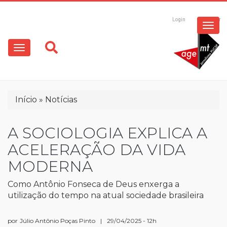
ESPECIAIS
Pular
para
Login
Registrar
o
MULTIMÍDIA
Main
conteúdo
principal
navigation
OPINIÃO
Trilha
Início
Notícias
de
navegação
A SOCIOLOGIA EXPLICA A
ACELERAÇÃO DA VIDA
MODERNA
Como Antônio Fonseca de Deus enxerga a
utilização do tempo na atual sociedade brasileira
por
Júlio Antônio Poças Pinto
|
29/04/2025 - 12h