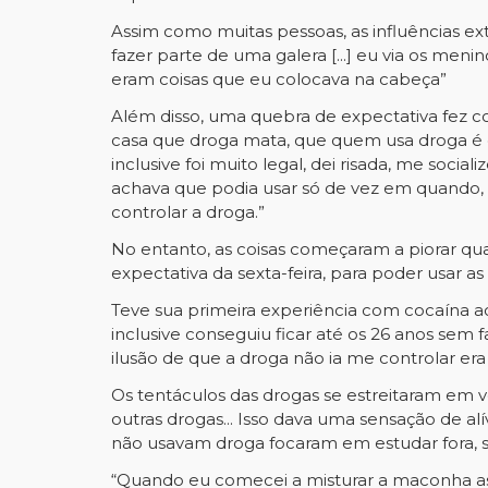
Assim como muitas pessoas, as influências ex
fazer parte de uma galera [...] eu via os meni
eram coisas que eu colocava na cabeça”
Além disso, uma quebra de expectativa fez c
casa que droga mata, que quem usa droga é c
inclusive foi muito legal, dei risada, me socia
achava que podia usar só de vez em quando,
controlar a droga.”
No entanto, as coisas começaram a piorar qua
expectativa da sexta-feira, para poder usar as
Teve sua primeira experiência com cocaína ao
inclusive conseguiu ficar até os 26 anos sem
ilusão de que a droga não ia me controlar era
Os tentáculos das drogas se estreitaram em 
outras drogas... Isso dava uma sensação de al
não usavam droga focaram em estudar fora, se
“Quando eu comecei a misturar a maconha ass