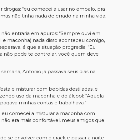
ar drogas: “eu comecei a usar no embalo, pra
a, mas não tinha nada de errado na minha vida,
e não entraria em apuros: “Sempre ouvi em
ool e maconha) nada disso aconteceu comigo,
o esperava, é que a situação progredia: “Eu
ga não pode te controlar, você quem deve
 semana, Antônio já passava seus dias na
esta e misturar com bebidas destiladas, e
fazendo uso da maconha e do álcool: “Aquela
u pagava minhas contas e trabalhava.”
ndo eu comecei a misturar a maconha com
já não era mais confortável, meus amigos que
de se envolver com o crack e passar a noite