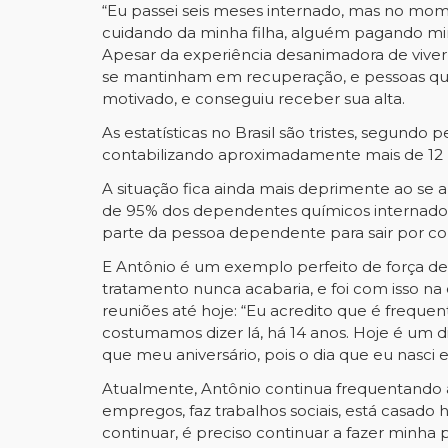
“Eu passei seis meses internado, mas no mome
cuidando da minha filha, alguém pagando min
Apesar da experiência desanimadora de viver
se mantinham em recuperação, e pessoas que 
motivado, e conseguiu receber sua alta.
As estatísticas no Brasil são tristes, segund
contabilizando aproximadamente mais de 12 
A situação fica ainda mais deprimente ao se 
de 95% dos dependentes químicos internados 
parte da pessoa dependente para sair por c
E Antônio é um exemplo perfeito de força de v
tratamento nunca acabaria, e foi com isso 
reuniões até hoje: “Eu acredito que é frequ
costumamos dizer lá, há 14 anos. Hoje é um 
que meu aniversário, pois o dia que eu nasci e
Atualmente, Antônio continua frequentando 
empregos, faz trabalhos sociais, está casado 
continuar, é preciso continuar a fazer minha 