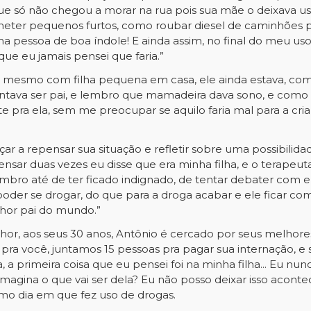
ue só não chegou a morar na rua pois sua mãe o deixava us
er pequenos furtos, como roubar diesel de caminhões pa
 pessoa de boa índole! E ainda assim, no final do meu uso
ue eu jamais pensei que faria.”
o mesmo com filha pequena em casa, ele ainda estava, com s
entava ser pai, e lembro que mamadeira dava sono, e como 
e pra ela, sem me preocupar se aquilo faria mal para a cri
ar a repensar sua situação e refletir sobre uma possibili
ar duas vezes eu disse que era minha filha, e o terapeuta 
embro até de ter ficado indignado, de tentar debater com e
 poder se drogar, do que para a droga acabar e ele ficar com 
lhor pai do mundo.”
hor, aos seus 30 anos, Antônio é cercado por seus melhore
ra você, juntamos 15 pessoas pra pagar sua internação, e s
a, a primeira coisa que eu pensei foi na minha filha... Eu n
imagina o que vai ser dela? Eu não posso deixar isso acontec
imo dia em que fez uso de drogas.