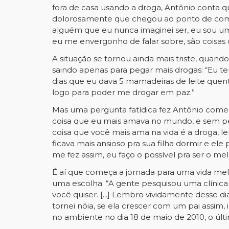
fora de casa usando a droga, Antônio conta q
dolorosamente que chegou ao ponto de comet
alguém que eu nunca imaginei ser, eu sou uma
eu me envergonho de falar sobre, são coisas q
A situação se tornou ainda mais triste, quand
saindo apenas para pegar mais drogas: “Eu t
dias que eu dava 5 mamadeiras de leite quent
logo para poder me drogar em paz.”
Mas uma pergunta fatídica fez Antônio começ
coisa que eu mais amava no mundo, e sem pens
coisa que você mais ama na vida é a droga, l
ficava mais ansioso pra sua filha dormir e ele
me fez assim, eu faço o possível pra ser o me
É aí que começa a jornada para uma vida mel
uma escolha: “A gente pesquisou uma clínica p
você quiser. [...] Lembro vividamente desse di
tornei nóia, se ela crescer com um pai assim, 
no ambiente no dia 18 de maio de 2010, o últ