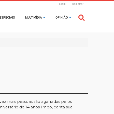
Login
Registrar
Header
ESPECIAIS
MULTIMÍDIA
OPINIÃO
Login
vez mais pessoas são agarradas pelos
aniversário de 14 anos limpo, conta sua