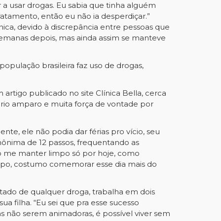
 a usar drogas. Eu sabia que tinha alguém
atamento, então eu não ia desperdiçar.”
ica, devido à discrepância entre pessoas que
 semanas depois, mas ainda assim se manteve
população brasileira faz uso de drogas,
rtigo publicado no site Clínica Bella, cerca
ário amparo e muita força de vontade por
te, ele não podia dar férias pro vício, seu
ônima de 12 passos, frequentando as
go me manter limpo só por hoje, como
limpo, costumo comemorar esse dia mais do
ado de qualquer droga, trabalha em dois
ua filha. “Eu sei que pra esse sucesso
cas não serem animadoras, é possível viver sem