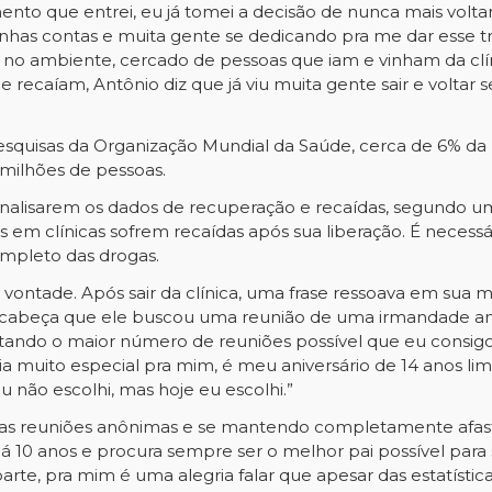
nto que entrei, eu já tomei a decisão de nunca mais voltar
has contas e muita gente se dedicando pra me dar esse tr
 no ambiente, cercado de pessoas que iam e vinham da clín
recaíam, Antônio diz que já viu muita gente sair e voltar
o pesquisas da Organização Mundial da Saúde, cerca de 6% da 
milhões de pessoas.
analisarem os dados de recuperação e recaídas, segundo um a
em clínicas sofrem recaídas após sua liberação. É necess
ompleto das drogas.
ontade. Após sair da clínica, uma frase ressoava em sua men
na cabeça que ele buscou uma reunião de uma irmandade an
entando o maior número de reuniões possível que eu consi
dia muito especial pra mim, é meu aniversário de 14 anos 
u não escolhi, mas hoje eu escolhi.”
as reuniões anônimas e se mantendo completamente afast
há 10 anos e procura sempre ser o melhor pai possível para s
parte, pra mim é uma alegria falar que apesar das estatísti