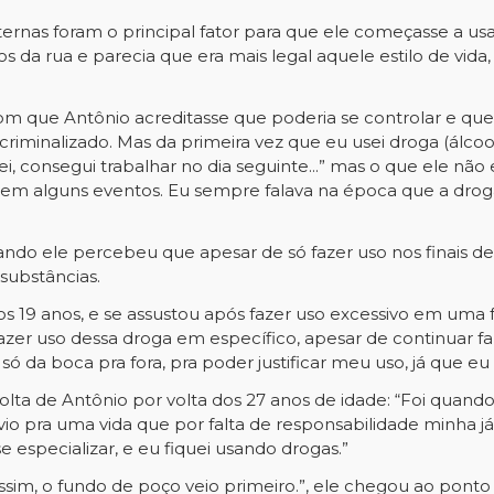
ternas foram o principal fator para que ele começasse a us
nos da rua e parecia que era mais legal aquele estilo de vid
om que Antônio acreditasse que poderia se controlar e qu
riminalizado. Mas da primeira vez que eu usei droga (álc
lizei, consegui trabalhar no dia seguinte...” mas o que ele nã
 em alguns eventos. Eu sempre falava na época que a dro
ndo ele percebeu que apesar de só fazer uso nos finais de
 substâncias.
s 19 anos, e se assustou após fazer uso excessivo em uma f
 fazer uso dessa droga em específico, apesar de continuar 
 só da boca pra fora, pra poder justificar meu uso, já que e
volta de Antônio por volta dos 27 anos de idade: “Foi qua
ívio pra uma vida que por falta de responsabilidade minha 
 especializar, e eu fiquei usando drogas.”
im, o fundo de poço veio primeiro.”, ele chegou ao ponto 