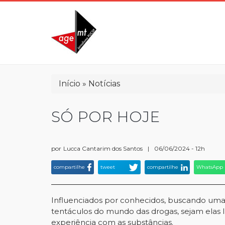
Pular
para
o
conteúdo
principal
Trilha
Início
Notícias
de
navegação
SÓ POR HOJE
por
Lucca Cantarim dos Santos
|
06/06/2024 - 12h
compartilhe
tweet
compartilhe
WhatsApp
Influenciados por conhecidos, buscando uma 
tentáculos do mundo das drogas, sejam elas líc
experiência com as substâncias.