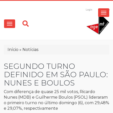
ESPECIAIS
Pular
para
Login
Registrar
o
MULTIMÍDIA
Main
conteúdo
principal
navigation
OPINIÃO
Trilha
Início
Notícias
de
navegação
SEGUNDO TURNO
DEFINIDO EM SÃO PAULO:
NUNES E BOULOS
Com diferença de quase 25 mil votos, Ricardo
Nunes (MDB) e Guilherme Boulos (PSOL) lideraram
o primeiro turno no último domingo (6), com 29,48%
e 29,07%, respectivamente