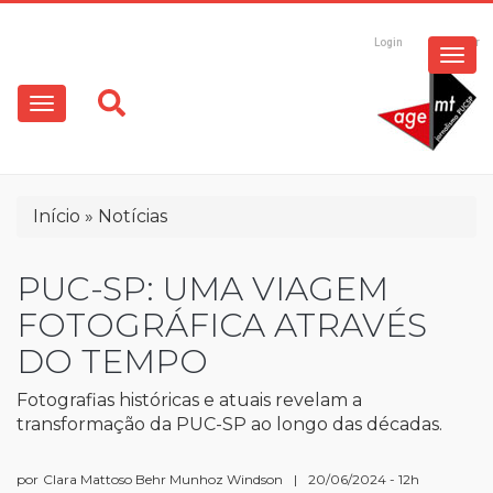
ESPECIAIS
Pular
para
Login
Registrar
o
MULTIMÍDIA
Main
conteúdo
principal
navigation
OPINIÃO
Trilha
Início
Notícias
de
navegação
PUC-SP: UMA VIAGEM
FOTOGRÁFICA ATRAVÉS
DO TEMPO
Fotografias históricas e atuais revelam a
transformação da PUC-SP ao longo das décadas.
por
Clara Mattoso Behr Munhoz Windson
|
20/06/2024 - 12h