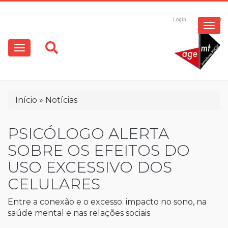
ESPECIAIS
Pular
para
Login
Registrar
o
MULTIMÍDIA
Main
conteúdo
principal
navigation
OPINIÃO
Trilha
Início
Notícias
de
navegação
PSICÓLOGO ALERTA
SOBRE OS EFEITOS DO
USO EXCESSIVO DOS
CELULARES
Entre a conexão e o excesso: impacto no sono, na
saúde mental e nas relações sociais