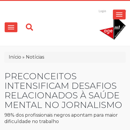
ESPECIAIS
Pular
para
Login
Registrar
o
MULTIMÍDIA
Main
conteúdo
principal
navigation
OPINIÃO
Trilha
Início
Notícias
de
navegação
PRECONCEITOS
INTENSIFICAM DESAFIOS
RELACIONADOS À SAÚDE
MENTAL NO JORNALISMO
98% dos profissionais negros apontam para maior
dificuldade no trabalho