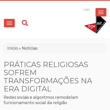
ESPECIAIS
Pular
para
Login
Registrar
o
MULTIMÍDIA
Main
conteúdo
principal
navigation
OPINIÃO
Trilha
Início
Notícias
de
navegação
PRÁTICAS RELIGIOSAS
SOFREM
TRANSFORMAÇÕES NA
ERA DIGITAL
Redes sociais e algoritmos remodelam
funcionamento social da religião