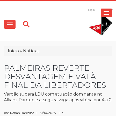
ESPECIAIS
Pular
para
Login
Registrar
o
MULTIMÍDIA
Main
conteúdo
principal
navigation
OPINIÃO
Trilha
Início
Notícias
de
navegação
PALMEIRAS REVERTE
DESVANTAGEM E VAI À
FINAL DA LIBERTADORES
Verdão supera LDU com atuação dominante no
Allianz Parque e assegura vaga após vitória por 4 a 0
por
Renan Barcellos
|
31/10/2025 - 12h