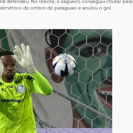
rdi defendeu. No rebote, o zagueiro conseguiu chutar para 
milimétrico do ombro do paraguaio e anulou o gol.