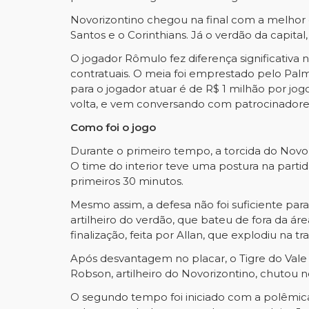
Novorizontino chegou na final com a melhor
Santos e o Corinthians. Já o verdão da capit
O jogador Rômulo fez diferença significativ
contratuais. O meia foi emprestado pelo Palm
para o jogador atuar é de R$ 1 milhão por jog
volta, e vem conversando com patrocinadore
Como foi o jogo
Durante o primeiro tempo, a torcida do Novo
O time do interior teve uma postura na partid
primeiros 30 minutos.
Mesmo assim, a defesa não foi suficiente par
artilheiro do verdão, que bateu de fora da á
finalização, feita por Allan, que explodiu na tr
Após desvantagem no placar, o Tigre do Vale
Robson, artilheiro do Novorizontino, chutou n
O segundo tempo foi iniciado com a polêmica