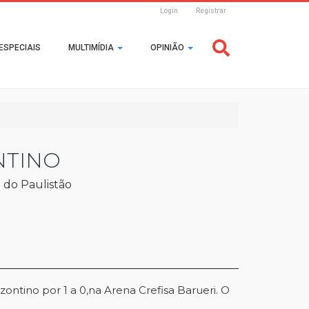
Login
Registrar
Header
ESPECIAIS
MULTIMÍDIA
OPINIÃO
Login
NTINO
 do Paulistão
zontino por 1 a 0,na Arena Crefisa Barueri. O