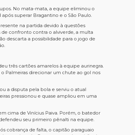
upos. No mata-mata, a equipe eliminou o
l após superar Bragantino e o São Paulo.
resente na partida devido à questões
de confronto contra o alviverde, a multa
ão descarta a possibilidade para o jogo de
ão.
eu três cartões amarelos à equipe aurinegra.
u o Palmeiras direcionar um chute ao gol nos
u a disputa pela bola e serviu o atual
almeiras pressionou e quase ampliou em uma
m cima de Vinícius Paiva. Porém, o batedor
o defendeu seu primeiro pênalti na equipe.
s cobrança de falta, o capitão paraguaio