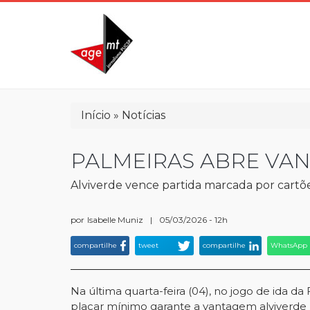
Pular
para
o
conteúdo
principal
Trilha
Início
Notícias
de
navegação
PALMEIRAS ABRE VA
Alviverde vence partida marcada por cartõe
por
Isabelle Muniz
|
05/03/2026 - 12h
compartilhe
tweet
compartilhe
WhatsApp
Na última quarta-feira (04), no jogo de ida d
placar mínimo garante a vantagem alviverde 