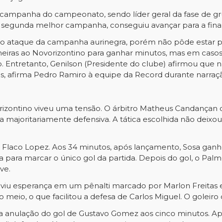
 campanha do campeonato, sendo líder geral da fase de gr
al, segunda melhor campanha, conseguiu avançar para a fina
a no ataque da campanha aurinegra, porém não pôde estar p
eiras ao Novorizontino para ganhar minutos, mas em casos 
o. Entretanto, Genilson (Presidente do clube) afirmou que n
s, afirma Pedro Ramiro à equipe da Record durante narraç
rizontino viveu uma tensão. O árbitro Matheus Candançan d
a majoritariamente defensiva. A tática escolhida não deixo
a Flaco Lopez. Aos 34 minutos, após lançamento, Sosa ganho
rea para marcar o único gol da partida. Depois do gol, o P
ave.
 viu esperança em um pênalti marcado por Marlon Freitas e
o meio, o que facilitou a defesa de Carlos Miguel. O goleir
 anulação do gol de Gustavo Gomez aos cinco minutos. Apó