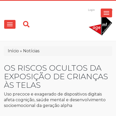
ESPECIAIS
Pular
para
Login
Registrar
o
MULTIMÍDIA
Main
conteúdo
principal
navigation
OPINIÃO
Trilha
Início
Notícias
de
navegação
OS RISCOS OCULTOS DA
EXPOSIÇÃO DE CRIANÇAS
ÀS TELAS
Uso precoce e exagerado de dispositivos digitais
afeta cognição, saúde mental e desenvolvimento
socioemocional da geração alpha