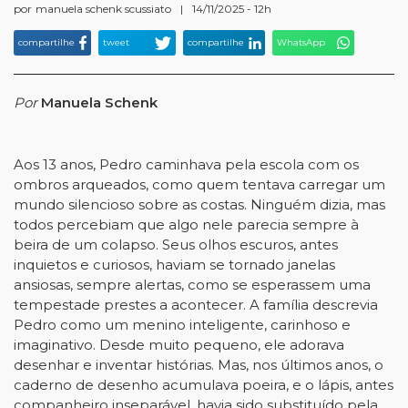
por
manuela schenk scussiato
|
14/11/2025 - 12h
compartilhe
tweet
compartilhe
WhatsApp
Por
Manuela Schenk
Aos 13 anos, Pedro caminhava pela escola com os
ombros arqueados, como quem tentava carregar um
mundo silencioso sobre as costas. Ninguém dizia, mas
todos percebiam que algo nele parecia sempre à
beira de um colapso. Seus olhos escuros, antes
inquietos e curiosos, haviam se tornado janelas
ansiosas, sempre alertas, como se esperassem uma
tempestade prestes a acontecer. A família descrevia
Pedro como um menino inteligente, carinhoso e
imaginativo. Desde muito pequeno, ele adorava
desenhar e inventar histórias. Mas, nos últimos anos, o
caderno de desenho acumulava poeira, e o lápis, antes
companheiro inseparável, havia sido substituído pela