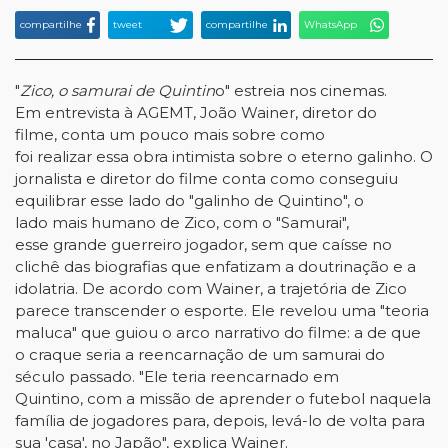
compartilhe
tweet
compartilhe
WhatsApp
"
Zico, o samurai de Quintin
o" estreia nos cinemas.
Em entrevista à AGEMT, João Wainer, diretor do
filme, conta um pouco mais sobre como
foi realizar essa obra intimista sobre o eterno galinho. O
jornalista e diretor do filme conta como conseguiu
equilibrar esse lado do "galinho de Quintino", o
lado mais humano de Zico, com o "Samurai",
esse grande guerreiro jogador, sem que caísse no
clichê das biografias que enfatizam a doutrinação e a
idolatria. De acordo com Wainer, a trajetória de Zico
parece transcender o esporte. Ele revelou uma "teoria
maluca" que guiou o arco narrativo do filme: a de que
o craque seria a reencarnação de um samurai do
século passado. "Ele teria reencarnado em
Quintino, com a missão de aprender o futebol naquela
família de jogadores para, depois, levá-lo de volta para
sua 'casa', no Japão", explica Wainer.