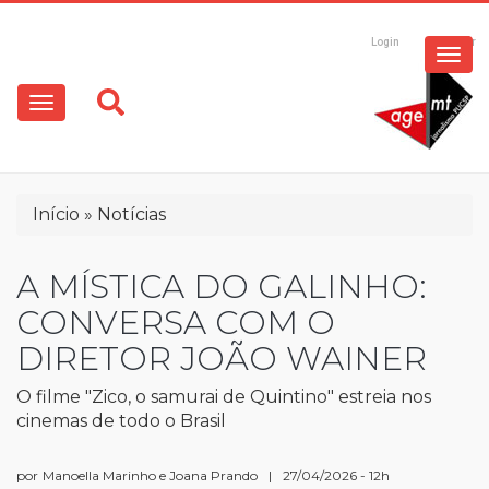
ESPECIAIS
Pular
para
Login
Registrar
o
MULTIMÍDIA
Main
conteúdo
principal
navigation
OPINIÃO
Trilha
Início
Notícias
de
navegação
A MÍSTICA DO GALINHO:
CONVERSA COM O
DIRETOR JOÃO WAINER
O filme "Zico, o samurai de Quintino" estreia nos
cinemas de todo o Brasil
por
Manoella Marinho e Joana Prando
|
27/04/2026 - 12h