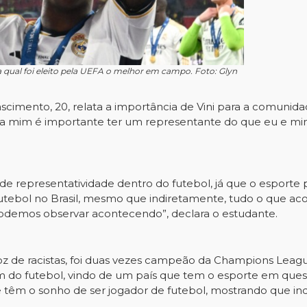
a qual foi eleito pela UEFA o melhor em campo. Foto: Glyn
scimento, 20, relata a importância de Vini para a comunid
ra mim é importante ter um representante do que eu e minh
 de representatividade dentro do futebol, já que o esport
futebol no Brasil, mesmo que indiretamente, tudo o que ac
e podemos observar acontecendo”, declara o estudante.
lgoz de racistas, foi duas vezes campeão da Champions Leag
ém do futebol, vindo de um país que tem o esporte em ques
 têm o sonho de ser jogador de futebol, mostrando que i