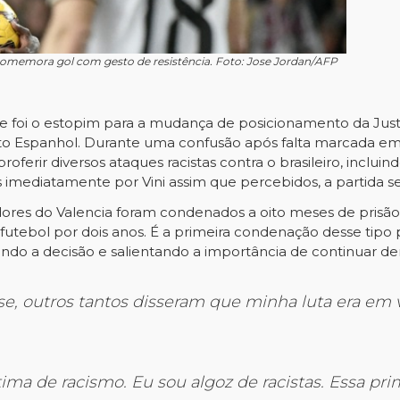
 comemora gol com gesto de resistência. Foto: Jose Jordan/AFP
que foi o estopim para a mudança de posicionamento da Jus
o Espanhol. Durante uma confusão após falta marcada em 
ferir diversos ataques racistas contra o brasileiro, incluin
imediatamente por Vini assim que percebidos, a partida s
dores do Valencia foram condenados a oito meses de prisã
utebol por dois anos. É a primeira condenação desse tipo 
ndo a decisão e salientando a importância de continuar de
e, outros tantos disseram que minha luta era em 
ima de racismo. Eu sou algoz de racistas. Essa pri