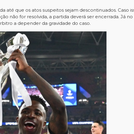
da até que os atos suspeitos sejam descontinuados. Caso is
ação não for resolvida, a partida deverá ser encerrada. Já
 árbitro a depender da gravidade do caso.