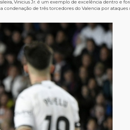
leira, Vinicius Jr. é um exemplo de excelência dentro e for
a condenação de três torcedores do Valencia por ataques 