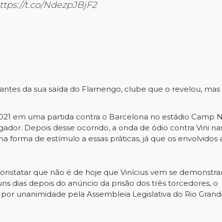
ttps://t.co/NdezpJBjF2
ntes da sua saída do Flamengo, clube que o revelou, mas f
2021 em uma partida contra o Barcelona no estádio Camp N
or. Depois desse ocorrido, a onda de ódio contra Vini nas 
 forma de estímulo a essas práticas, já que os envolvidos
 constatar que não é de hoje que Vinícius vem se demons
uns dias depois do anúncio da prisão dos três torcedores, o P
por unanimidade pela Assembleia Legislativa do Rio Grand