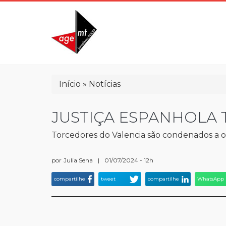
Pular
para
o
conteúdo
principal
Trilha
Início
Notícias
de
navegação
JUSTIÇA ESPANHOLA 
Torcedores do Valencia são condenados a oi
por
Julia Sena
|
01/07/2024 - 12h
compartilhe
tweet
compartilhe
WhatsApp