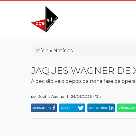
Pular
para
o
conteúdo
principal
Trilha
Início
Notícias
de
navegação
JAQUES WAGNER DEI
A decisão veio depois da nona fase da ope
por
Sophia Aquino
|
26/06/2026 - 12h
compartilhe
tweet
compartilhe
WhatsApp