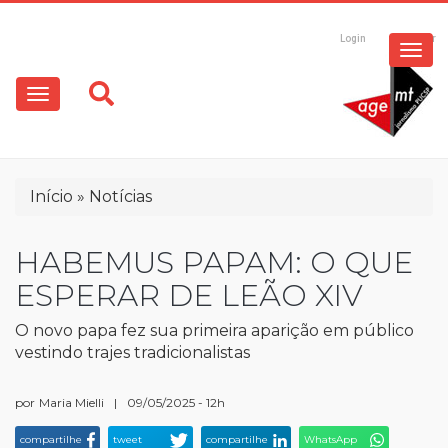
ESPECIAIS
Pular
para
Login
Registrar
o
MULTIMÍDIA
Main
conteúdo
principal
navigation
OPINIÃO
Trilha
Início
Notícias
de
navegação
HABEMUS PAPAM: O QUE
ESPERAR DE LEÃO XIV
O novo papa fez sua primeira aparição em público
vestindo trajes tradicionalistas
por
Maria Mielli
|
09/05/2025 - 12h
compartilhe
tweet
compartilhe
WhatsApp