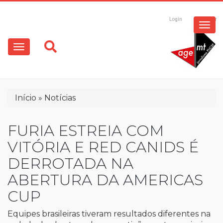
ESPECIAIS
Pular
para
Login
Registrar
o
MULTIMÍDIA
Main
conteúdo
principal
navigation
OPINIÃO
Trilha
Início
Notícias
de
navegação
FURIA ESTREIA COM
VITÓRIA E RED CANIDS É
DERROTADA NA
ABERTURA DA AMERICAS
CUP
Equipes brasileiras tiveram resultados diferentes na