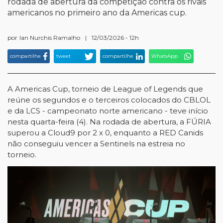
rodada de abertura da competição contra os rivais
americanos no primeiro ano da Americas cup.
por
Ian Nurchis Ramalho
|
12/03/2026 - 12h
compartilhe
tweet
compartilhe
WhatsApp
A Americas Cup, torneio de League of Legends que
reúne os segundos e o terceiros colocados do CBLOL
e da LCS - campeonato norte americano - teve início
nesta quarta-feira (4). Na rodada de abertura, a FÚRIA
superou a Cloud9 por 2 x 0, enquanto a RED Canids
não conseguiu vencer a Sentinels na estreia no
torneio.