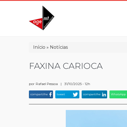
Pular
para
o
conteúdo
principal
Trilha
Início
Notícias
de
navegação
FAXINA CARIOCA
por
Rafael Pessoa
|
31/10/2025 - 12h
compartilhe
tweet
compartilhe
WhatsApp