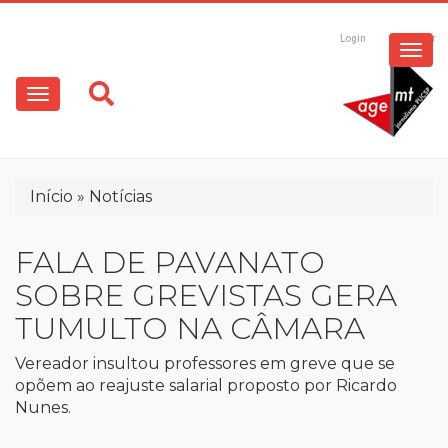
ESPECIAIS
Pular
para
Login
Registrar
o
MULTIMÍDIA
Main
conteúdo
principal
navigation
OPINIÃO
Trilha
Início
Notícias
de
navegação
FALA DE PAVANATO
SOBRE GREVISTAS GERA
TUMULTO NA CÂMARA
Vereador insultou professores em greve que se
opõem ao reajuste salarial proposto por Ricardo
Nunes.