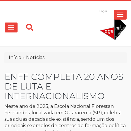
ESPECIAIS
Pular
para
Login
Registrar
o
MULTIMÍDIA
Main
conteúdo
principal
navigation
OPINIÃO
Trilha
Início
Notícias
de
navegação
ENFF COMPLETA 20 ANOS
DE LUTA E
INTERNACIONALISMO
Neste ano de 2025, a Escola Nacional Florestan
Fernandes, localizada em Guararema (SP), celebra
suas duas décadas de existência, sendo um dos
principais exemplos de centros de formação política