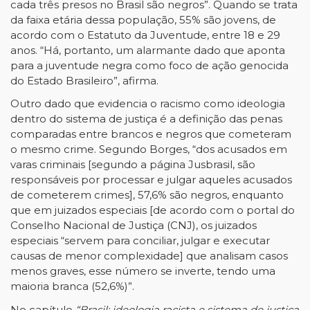
cada três presos no Brasil são negros”. Quando se trata
da faixa etária dessa população, 55% são jovens, de
acordo com o Estatuto da Juventude, entre 18 e 29
anos. “Há, portanto, um alarmante dado que aponta
para a juventude negra como foco de ação genocida
do Estado Brasileiro”, afirma.
Outro dado que evidencia o racismo como ideologia
dentro do sistema de justiça é a definição das penas
comparadas entre brancos e negros que cometeram
o mesmo crime. Segundo Borges, “dos acusados em
varas criminais [segundo a página Jusbrasil, são
responsáveis por processar e julgar aqueles acusados
de cometerem crimes], 57,6% são negros, enquanto
que em juizados especiais [de acordo com o portal do
Conselho Nacional de Justiça (CNJ), os juizados
especiais “servem para conciliar, julgar e executar
causas de menor complexidade] que analisam casos
menos graves, esse número se inverte, tendo uma
maioria branca (52,6%)”.
No capítulo
“
Brasil: ideologia racista e sistema de justiça