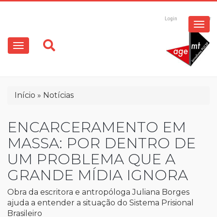
ESPECIAIS
Pular
para
Login
Registrar
o
MULTIMÍDIA
Main
conteúdo
principal
navigation
OPINIÃO
Trilha
Início
Notícias
de
navegação
ENCARCERAMENTO EM
MASSA: POR DENTRO DE
UM PROBLEMA QUE A
GRANDE MÍDIA IGNORA
Obra da escritora e antropóloga Juliana Borges
ajuda a entender a situação do Sistema Prisional
Brasileiro