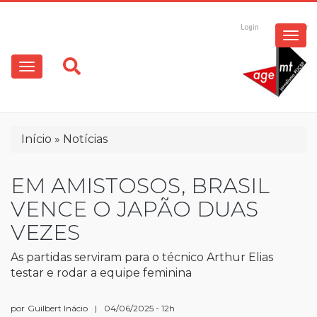
ESPECIAIS
Pular
para
Login
Registrar
o
MULTIMÍDIA
Main
conteúdo
principal
navigation
OPINIÃO
Trilha
Início
Notícias
de
navegação
EM AMISTOSOS, BRASIL
VENCE O JAPÃO DUAS
VEZES
As partidas serviram para o técnico Arthur Elias
testar e rodar a equipe feminina
por
Guilbert Inácio
|
04/06/2025 - 12h